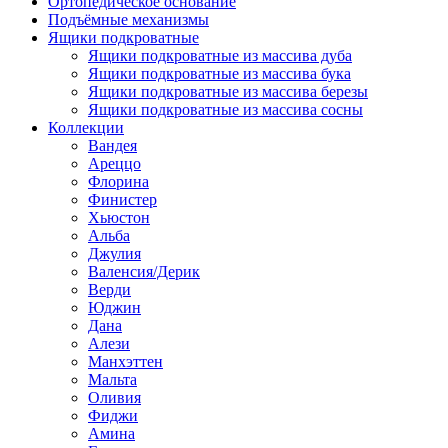
Ортопедическое основание
Подъёмные механизмы
Ящики подкроватные
Ящики подкроватные из массива дуба
Ящики подкроватные из массива бука
Ящики подкроватные из массива березы
Ящики подкроватные из массива сосны
Коллекции
Вандея
Ареццо
Флорина
Финистер
Хьюстон
Альба
Джулия
Валенсия/Дерик
Верди
Юджин
Дана
Алези
Манхэттен
Мальта
Оливия
Фиджи
Амина