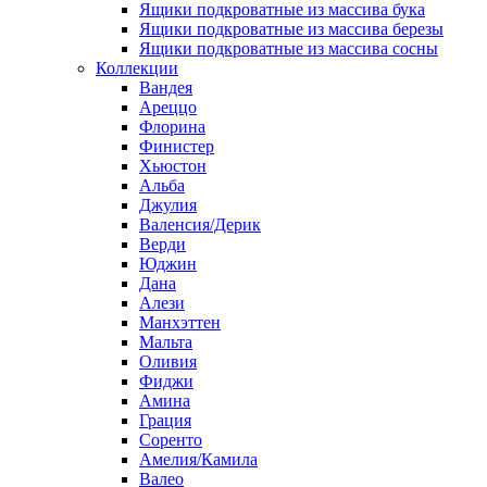
Ящики подкроватные из массива бука
Ящики подкроватные из массива березы
Ящики подкроватные из массива сосны
Коллекции
Вандея
Ареццо
Флорина
Финистер
Хьюстон
Альба
Джулия
Валенсия/Дерик
Верди
Юджин
Дана
Алези
Манхэттен
Мальта
Оливия
Фиджи
Амина
Грация
Соренто
Амелия/Камила
Валео