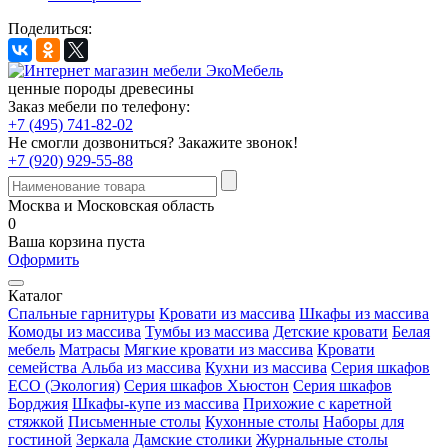
Поделиться:
ценные породы древесины
Заказ мебели по телефону:
+7 (495) 741-82-02
Не смогли дозвониться?
Закажите звонок!
+7 (920) 929-55-88
Москва и Московская область
0
Ваша корзина пуста
Оформить
Каталог
Спальные гарнитуры
Кровати из массива
Шкафы из массива
Комоды из массива
Тумбы из массива
Детские кровати
Белая
мебель
Матрасы
Мягкие кровати из массива
Кровати
семейства Альба из массива
Кухни из массива
Серия шкафов
ECO (Экология)
Серия шкафов Хьюстон
Серия шкафов
Борджия
Шкафы-купе из массива
Прихожие с каретной
стяжкой
Письменные столы
Кухонные столы
Наборы для
гостиной
Зеркала
Дамские столики
Журнальные столы