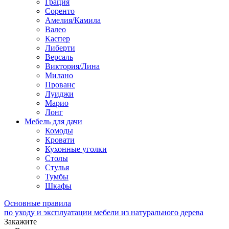
Грация
Соренто
Амелия/Камила
Валео
Каспер
Либерти
Версаль
Виктория/Лина
Милано
Прованс
Луиджи
Марио
Лонг
Мебель для дачи
Комоды
Кровати
Кухонные уголки
Столы
Стулья
Тумбы
Шкафы
Основные правила
по уходу и эксплуатации мебели из натурального дерева
Закажите