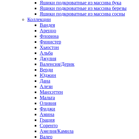
Ящики подкроватные из массива бука
Ящики подкроватные из массива березы
Ящики подкроватные из массива сосны
Коллекции
Вандея
Ареццо
Флорина
Финистер
Хьюстон
Альба
Джулия
Валенсия/Дерик
Верди
Юджин
Дана
Алези
Манхэттен
Мальта
Оливия
Фиджи
Амина
Грация
Соренто
Амелия/Камила
Валео