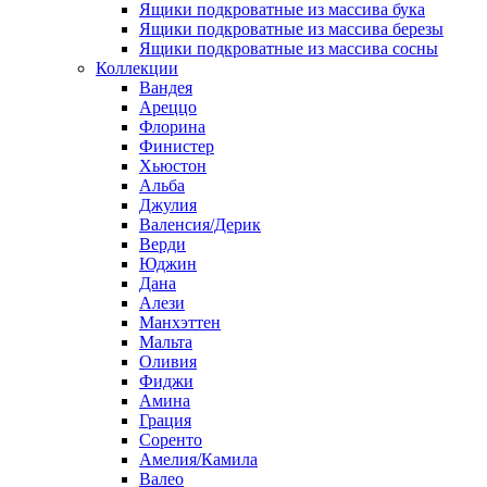
Ящики подкроватные из массива бука
Ящики подкроватные из массива березы
Ящики подкроватные из массива сосны
Коллекции
Вандея
Ареццо
Флорина
Финистер
Хьюстон
Альба
Джулия
Валенсия/Дерик
Верди
Юджин
Дана
Алези
Манхэттен
Мальта
Оливия
Фиджи
Амина
Грация
Соренто
Амелия/Камила
Валео