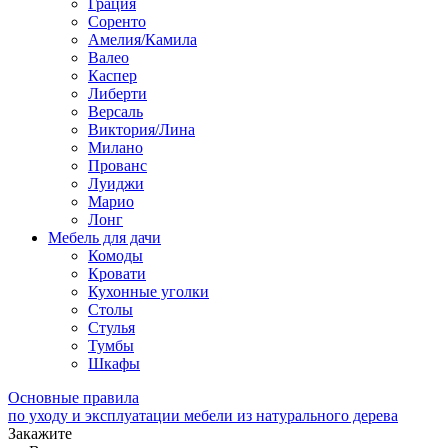
Грация
Соренто
Амелия/Камила
Валео
Каспер
Либерти
Версаль
Виктория/Лина
Милано
Прованс
Луиджи
Марио
Лонг
Мебель для дачи
Комоды
Кровати
Кухонные уголки
Столы
Стулья
Тумбы
Шкафы
Основные правила
по уходу и эксплуатации мебели из натурального дерева
Закажите