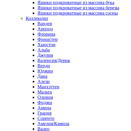
Ящики подкроватные из массива бука
Ящики подкроватные из массива березы
Ящики подкроватные из массива сосны
Коллекции
Вандея
Ареццо
Флорина
Финистер
Хьюстон
Альба
Джулия
Валенсия/Дерик
Верди
Юджин
Дана
Алези
Манхэттен
Мальта
Оливия
Фиджи
Амина
Грация
Соренто
Амелия/Камила
Валео