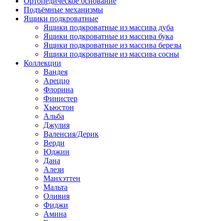
Ортопедическое основание
Подъёмные механизмы
Ящики подкроватные
Ящики подкроватные из массива дуба
Ящики подкроватные из массива бука
Ящики подкроватные из массива березы
Ящики подкроватные из массива сосны
Коллекции
Вандея
Ареццо
Флорина
Финистер
Хьюстон
Альба
Джулия
Валенсия/Дерик
Верди
Юджин
Дана
Алези
Манхэттен
Мальта
Оливия
Фиджи
Амина