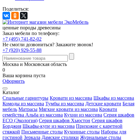
Поделиться:
ценные породы древесины
Заказ мебели по телефону:
+7 (495) 741-82-02
Не смогли дозвониться?
Закажите звонок!
+7 (920) 929-55-88
Москва и Московская область
0
Ваша корзина пуста
Оформить
Каталог
Спальные гарнитуры
Кровати из массива
Шкафы из массива
Комоды из массива
Тумбы из массива
Детские кровати
Белая
мебель
Матрасы
Мягкие кровати из массива
Кровати
семейства Альба из массива
Кухни из массива
Серия шкафов
ECO (Экология)
Серия шкафов Хьюстон
Серия шкафов
Борджия
Шкафы-купе из массива
Прихожие с каретной
стяжкой
Письменные столы
Кухонные столы
Наборы для
гостиной
Зеркала
Дамские столики
Журнальные столы