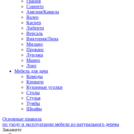
Грация
Соренто
Амелия/Камила
Валео
Каспер
Либерти
Версаль
Виктория/Лина
Милано
Прованс
Луиджи
Марио
Лонг
Мебель для дачи
Комоды
Кровати
Кухонные уголки
Столы
Стулья
Тумбы
Шкафы
Основные правила
по уходу и эксплуатации мебели из натурального дерева
Закажите