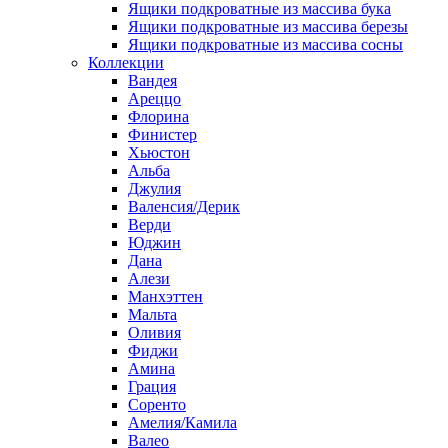
Ящики подкроватные из массива бука
Ящики подкроватные из массива березы
Ящики подкроватные из массива сосны
Коллекции
Вандея
Ареццо
Флорина
Финистер
Хьюстон
Альба
Джулия
Валенсия/Дерик
Верди
Юджин
Дана
Алези
Манхэттен
Мальта
Оливия
Фиджи
Амина
Грация
Соренто
Амелия/Камила
Валео