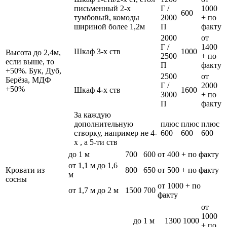
письменный 2-х
Г /
1000
600
тумбовый, комоды
2000
+ по
шириной более 1,2м
П
факту
2000
от
Г /
1400
Шкаф 3-х ств
1000
Высота до 2,4м,
2500
+ по
если выше, то
П
факту
+50%. Бук, Дуб,
2500
от
Берёза, МДФ
Г /
2000
+50%
Шкаф 4-х ств
1600
3000
+ по
П
факту
За каждую
дополнительную
плюс
плюс
плюс
створку, например не 4-
600
600
600
х , а 5-ти ств
до 1 м
700
600
от 400 + по факту
от 1,1 м до 1,6
Кровати из
800
650
от 500 + по факту
м
сосны
от 1000 + по
от 1,7 м до 2 м
1500
700
факту
от
1000
до 1 м
1300
1000
+ по