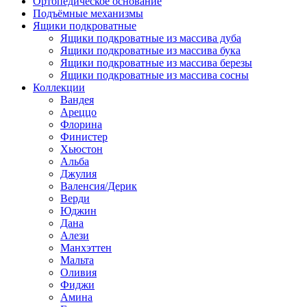
Ортопедическое основание
Подъёмные механизмы
Ящики подкроватные
Ящики подкроватные из массива дуба
Ящики подкроватные из массива бука
Ящики подкроватные из массива березы
Ящики подкроватные из массива сосны
Коллекции
Вандея
Ареццо
Флорина
Финистер
Хьюстон
Альба
Джулия
Валенсия/Дерик
Верди
Юджин
Дана
Алези
Манхэттен
Мальта
Оливия
Фиджи
Амина