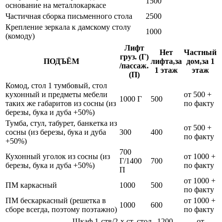
1500
основание на металлокаркасе
Частичная сборка письменного стола
2500
Крепление зеркала к дамскому столу
1000
(комоду)
Лифт
Нет
Частный
груз. (Г)
ПОДЪЁМ
лифта,за
дом,за 1
/пассаж.
1 этаж
этаж
(П)
Комод, стол 1 тумбовый, стол
кухонный и предметы мебели
от 500 +
1000 Г
500
таких же габаритов из сосны (из
по факту
березы, бука и дуба +50%)
Тумба, стул, табурет, банкетка из
от 500 +
сосны (из березы, бука и дуба
300
400
по факту
+50%)
700
Кухонный уголок из сосны (из
от 1000 +
Г/1400
700
березы, бука и дуба +50%)
по факту
П
от 1000 +
ПМ каркасный
1000
500
по факту
ПМ бескаркасный (решетка в
от 1000 +
1000
600
сборе всегда, поэтому поэтажно)
по факту
Шкаф 1-ств/2-х ст, стол
1200
от