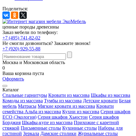
Поделиться:
ценные породы древесины
Заказ мебели по телефону:
+7 (495) 741-82-02
Не смогли дозвониться?
Закажите звонок!
+7 (920) 929-55-88
Москва и Московская область
0
Ваша корзина пуста
Оформить
Каталог
Спальные гарнитуры
Кровати из массива
Шкафы из массива
Комоды из массива
Тумбы из массива
Детские кровати
Белая
мебель
Матрасы
Мягкие кровати из массива
Кровати
семейства Альба из массива
Кухни из массива
Серия шкафов
ECO (Экология)
Серия шкафов Хьюстон
Серия шкафов
Борджия
Шкафы-купе из массива
Прихожие с каретной
стяжкой
Письменные столы
Кухонные столы
Наборы для
гостиной
Зеркала
Дамские столики
Журнальные столы