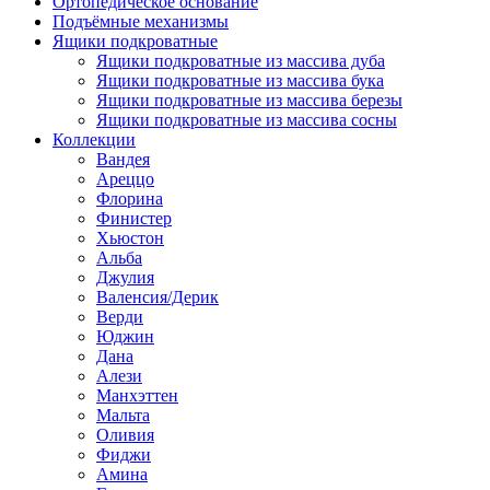
Ортопедическое основание
Подъёмные механизмы
Ящики подкроватные
Ящики подкроватные из массива дуба
Ящики подкроватные из массива бука
Ящики подкроватные из массива березы
Ящики подкроватные из массива сосны
Коллекции
Вандея
Ареццо
Флорина
Финистер
Хьюстон
Альба
Джулия
Валенсия/Дерик
Верди
Юджин
Дана
Алези
Манхэттен
Мальта
Оливия
Фиджи
Амина