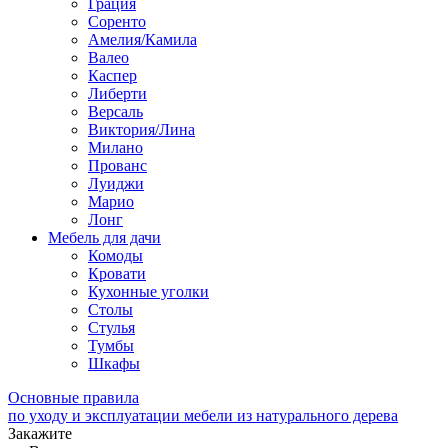
Грация
Соренто
Амелия/Камила
Валео
Каспер
Либерти
Версаль
Виктория/Лина
Милано
Прованс
Луиджи
Марио
Лонг
Мебель для дачи
Комоды
Кровати
Кухонные уголки
Столы
Стулья
Тумбы
Шкафы
Основные правила
по уходу и эксплуатации мебели из натурального дерева
Закажите