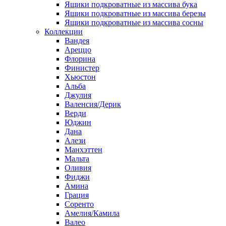
Ящики подкроватные из массива бука
Ящики подкроватные из массива березы
Ящики подкроватные из массива сосны
Коллекции
Вандея
Ареццо
Флорина
Финистер
Хьюстон
Альба
Джулия
Валенсия/Дерик
Верди
Юджин
Дана
Алези
Манхэттен
Мальта
Оливия
Фиджи
Амина
Грация
Соренто
Амелия/Камила
Валео