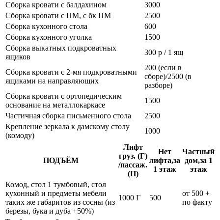
Сборка кровати с балдахином
3000
Сборка кровати с ПМ, с бк ПМ
2500
Сборка кухонного стола
600
Сборка кухонного уголка
1500
Сборка выкатных подкроватных
300 р / 1 ящ
ящиков
200 (если в
Сборка кровати с 2-мя подкроватными
сборе)/2500 (в
ящиками на направляющих
разборе)
Сборка кровати с ортопедическим
1500
основание на металлокаркасе
Частичная сборка письменного стола
2500
Крепление зеркала к дамскому столу
1000
(комоду)
Лифт
Нет
Частный
груз. (Г)
ПОДЪЁМ
лифта,за
дом,за 1
/пассаж.
1 этаж
этаж
(П)
Комод, стол 1 тумбовый, стол
кухонный и предметы мебели
от 500 +
1000 Г
500
таких же габаритов из сосны (из
по факту
березы, бука и дуба +50%)