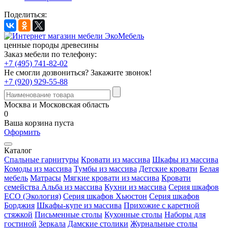
Поделиться:
ценные породы древесины
Заказ мебели по телефону:
+7 (495) 741-82-02
Не смогли дозвониться?
Закажите звонок!
+7 (920) 929-55-88
Москва и Московская область
0
Ваша корзина пуста
Оформить
Каталог
Спальные гарнитуры
Кровати из массива
Шкафы из массива
Комоды из массива
Тумбы из массива
Детские кровати
Белая
мебель
Матрасы
Мягкие кровати из массива
Кровати
семейства Альба из массива
Кухни из массива
Серия шкафов
ECO (Экология)
Серия шкафов Хьюстон
Серия шкафов
Борджия
Шкафы-купе из массива
Прихожие с каретной
стяжкой
Письменные столы
Кухонные столы
Наборы для
гостиной
Зеркала
Дамские столики
Журнальные столы