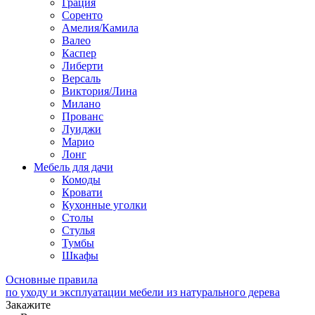
Грация
Соренто
Амелия/Камила
Валео
Каспер
Либерти
Версаль
Виктория/Лина
Милано
Прованс
Луиджи
Марио
Лонг
Мебель для дачи
Комоды
Кровати
Кухонные уголки
Столы
Стулья
Тумбы
Шкафы
Основные правила
по уходу и эксплуатации мебели из натурального дерева
Закажите