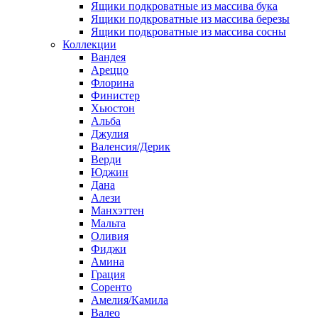
Ящики подкроватные из массива бука
Ящики подкроватные из массива березы
Ящики подкроватные из массива сосны
Коллекции
Вандея
Ареццо
Флорина
Финистер
Хьюстон
Альба
Джулия
Валенсия/Дерик
Верди
Юджин
Дана
Алези
Манхэттен
Мальта
Оливия
Фиджи
Амина
Грация
Соренто
Амелия/Камила
Валео