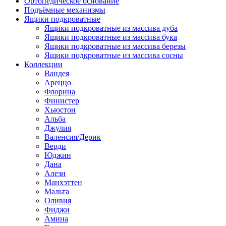
Ортопедическое основание
Подъёмные механизмы
Ящики подкроватные
Ящики подкроватные из массива дуба
Ящики подкроватные из массива бука
Ящики подкроватные из массива березы
Ящики подкроватные из массива сосны
Коллекции
Вандея
Ареццо
Флорина
Финистер
Хьюстон
Альба
Джулия
Валенсия/Дерик
Верди
Юджин
Дана
Алези
Манхэттен
Мальта
Оливия
Фиджи
Амина