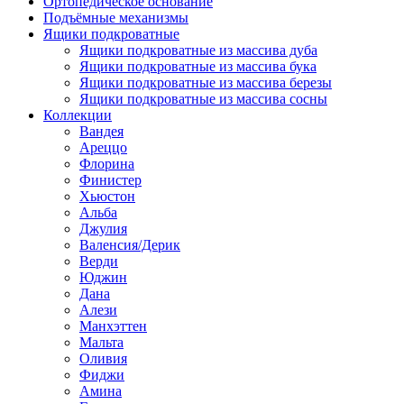
Ортопедическое основание
Подъёмные механизмы
Ящики подкроватные
Ящики подкроватные из массива дуба
Ящики подкроватные из массива бука
Ящики подкроватные из массива березы
Ящики подкроватные из массива сосны
Коллекции
Вандея
Ареццо
Флорина
Финистер
Хьюстон
Альба
Джулия
Валенсия/Дерик
Верди
Юджин
Дана
Алези
Манхэттен
Мальта
Оливия
Фиджи
Амина