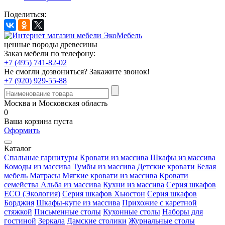
Поделиться:
ценные породы древесины
Заказ мебели по телефону:
+7 (495) 741-82-02
Не смогли дозвониться?
Закажите звонок!
+7 (920) 929-55-88
Москва и Московская область
0
Ваша корзина пуста
Оформить
Каталог
Спальные гарнитуры
Кровати из массива
Шкафы из массива
Комоды из массива
Тумбы из массива
Детские кровати
Белая
мебель
Матрасы
Мягкие кровати из массива
Кровати
семейства Альба из массива
Кухни из массива
Серия шкафов
ECO (Экология)
Серия шкафов Хьюстон
Серия шкафов
Борджия
Шкафы-купе из массива
Прихожие с каретной
стяжкой
Письменные столы
Кухонные столы
Наборы для
гостиной
Зеркала
Дамские столики
Журнальные столы