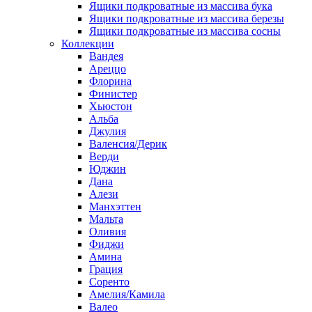
Ящики подкроватные из массива бука
Ящики подкроватные из массива березы
Ящики подкроватные из массива сосны
Коллекции
Вандея
Ареццо
Флорина
Финистер
Хьюстон
Альба
Джулия
Валенсия/Дерик
Верди
Юджин
Дана
Алези
Манхэттен
Мальта
Оливия
Фиджи
Амина
Грация
Соренто
Амелия/Камила
Валео