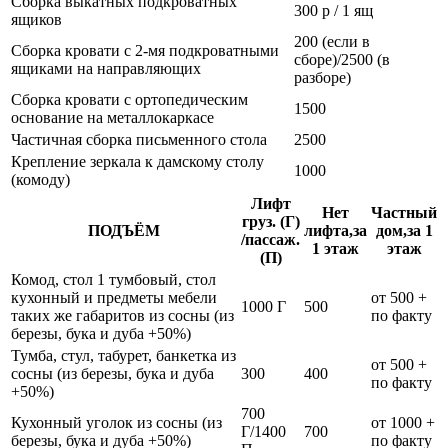
Сборка выкатных подкроватных
300 р / 1 ящ
ящиков
200 (если в
Сборка кровати с 2-мя подкроватными
сборе)/2500 (в
ящиками на направляющих
разборе)
Сборка кровати с ортопедическим
1500
основание на металлокаркасе
Частичная сборка письменного стола
2500
Крепление зеркала к дамскому столу
1000
(комоду)
Лифт
Нет
Частный
груз. (Г)
ПОДЪЁМ
лифта,за
дом,за 1
/пассаж.
1 этаж
этаж
(П)
Комод, стол 1 тумбовый, стол
кухонный и предметы мебели
от 500 +
1000 Г
500
таких же габаритов из сосны (из
по факту
березы, бука и дуба +50%)
Тумба, стул, табурет, банкетка из
от 500 +
сосны (из березы, бука и дуба
300
400
по факту
+50%)
700
Кухонный уголок из сосны (из
от 1000 +
Г/1400
700
березы, бука и дуба +50%)
по факту