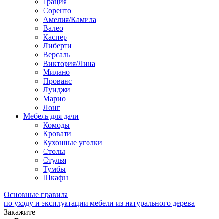
Грация
Соренто
Амелия/Камила
Валео
Каспер
Либерти
Версаль
Виктория/Лина
Милано
Прованс
Луиджи
Марио
Лонг
Мебель для дачи
Комоды
Кровати
Кухонные уголки
Столы
Стулья
Тумбы
Шкафы
Основные правила
по уходу и эксплуатации мебели из натурального дерева
Закажите