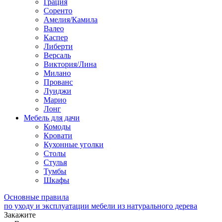
Грация
Соренто
Амелия/Камила
Валео
Каспер
Либерти
Версаль
Виктория/Лина
Милано
Прованс
Луиджи
Марио
Лонг
Мебель для дачи
Комоды
Кровати
Кухонные уголки
Столы
Стулья
Тумбы
Шкафы
Основные правила
по уходу и эксплуатации мебели из натурального дерева
Закажите