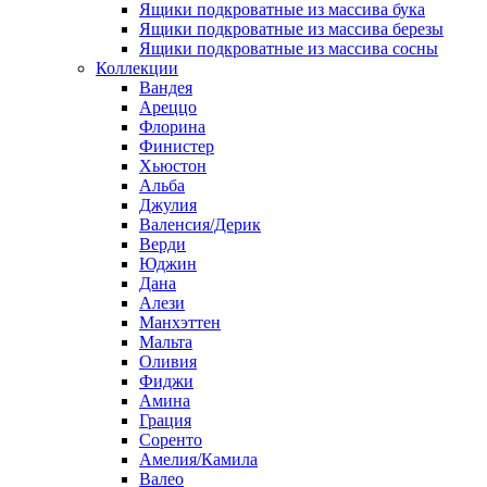
Ящики подкроватные из массива бука
Ящики подкроватные из массива березы
Ящики подкроватные из массива сосны
Коллекции
Вандея
Ареццо
Флорина
Финистер
Хьюстон
Альба
Джулия
Валенсия/Дерик
Верди
Юджин
Дана
Алези
Манхэттен
Мальта
Оливия
Фиджи
Амина
Грация
Соренто
Амелия/Камила
Валео