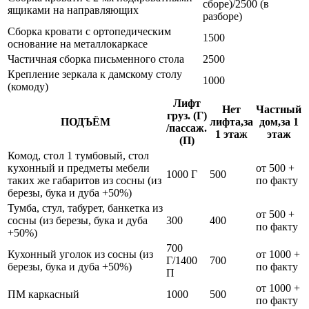
сборе)/2500 (в
ящиками на направляющих
разборе)
Сборка кровати с ортопедическим
1500
основание на металлокаркасе
Частичная сборка письменного стола
2500
Крепление зеркала к дамскому столу
1000
(комоду)
Лифт
Нет
Частный
груз. (Г)
ПОДЪЁМ
лифта,за
дом,за 1
/пассаж.
1 этаж
этаж
(П)
Комод, стол 1 тумбовый, стол
кухонный и предметы мебели
от 500 +
1000 Г
500
таких же габаритов из сосны (из
по факту
березы, бука и дуба +50%)
Тумба, стул, табурет, банкетка из
от 500 +
сосны (из березы, бука и дуба
300
400
по факту
+50%)
700
Кухонный уголок из сосны (из
от 1000 +
Г/1400
700
березы, бука и дуба +50%)
по факту
П
от 1000 +
ПМ каркасный
1000
500
по факту