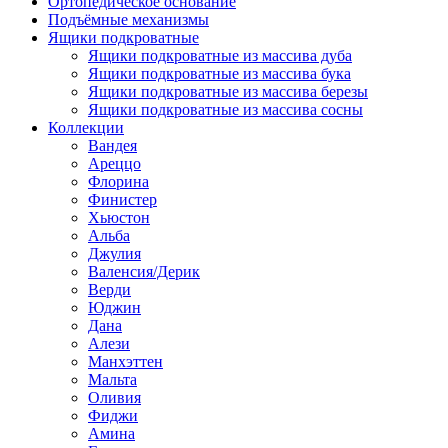
Ортопедическое основание
Подъёмные механизмы
Ящики подкроватные
Ящики подкроватные из массива дуба
Ящики подкроватные из массива бука
Ящики подкроватные из массива березы
Ящики подкроватные из массива сосны
Коллекции
Вандея
Ареццо
Флорина
Финистер
Хьюстон
Альба
Джулия
Валенсия/Дерик
Верди
Юджин
Дана
Алези
Манхэттен
Мальта
Оливия
Фиджи
Амина