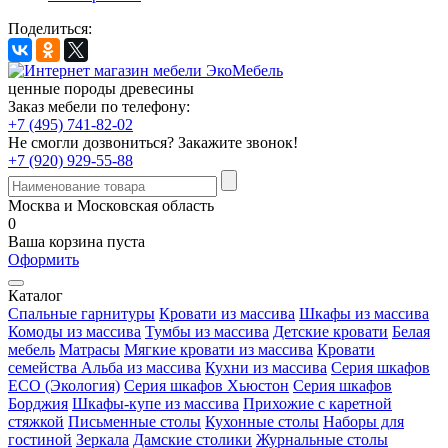
Поделиться:
ценные породы древесины
Заказ мебели по телефону:
+7 (495) 741-82-02
Не смогли дозвониться?
Закажите звонок!
+7 (920) 929-55-88
Москва и Московская область
0
Ваша корзина пуста
Оформить
Каталог
Спальные гарнитуры
Кровати из массива
Шкафы из массива
Комоды из массива
Тумбы из массива
Детские кровати
Белая
мебель
Матрасы
Мягкие кровати из массива
Кровати
семейства Альба из массива
Кухни из массива
Серия шкафов
ECO (Экология)
Серия шкафов Хьюстон
Серия шкафов
Борджия
Шкафы-купе из массива
Прихожие с каретной
стяжкой
Письменные столы
Кухонные столы
Наборы для
гостиной
Зеркала
Дамские столики
Журнальные столы