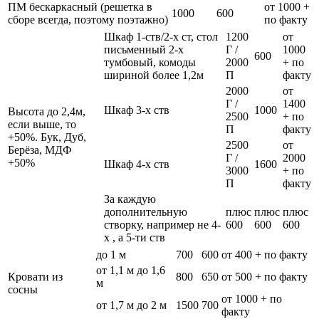
ПМ бескаркасный (решетка в
от 1000 +
1000
600
сборе всегда, поэтому поэтажно)
по факту
Шкаф 1-ств/2-х ст, стол
1200
от
письменный 2-х
Г /
1000
600
тумбовый, комоды
2000
+ по
шириной более 1,2м
П
факту
2000
от
Г /
1400
Шкаф 3-х ств
1000
Высота до 2,4м,
2500
+ по
если выше, то
П
факту
+50%. Бук, Дуб,
2500
от
Берёза, МДФ
Г /
2000
+50%
Шкаф 4-х ств
1600
3000
+ по
П
факту
За каждую
дополнительную
плюс
плюс
плюс
створку, например не 4-
600
600
600
х , а 5-ти ств
до 1 м
700
600
от 400 + по факту
от 1,1 м до 1,6
Кровати из
800
650
от 500 + по факту
м
сосны
от 1000 + по
от 1,7 м до 2 м
1500
700
факту