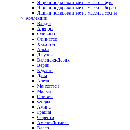
Ящики подкроватные из массива бука
Ящики подкроватные из массива березы
Ящики подкроватные из массива сосны
Коллекции
Вандея
Ареццо
Флорина
Финистер
Хьюстон
Альба
Джулия
Валенсия/Дерик
Верди
Юджин
Дана
Алези
Манхэттен
Мальта
Оливия
Фиджи
Амина
Грация
Соренто
Амелия/Камила
Валео