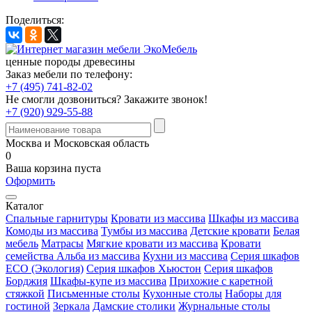
Поделиться:
ценные породы древесины
Заказ мебели по телефону:
+7 (495) 741-82-02
Не смогли дозвониться?
Закажите звонок!
+7 (920) 929-55-88
Москва и Московская область
0
Ваша корзина пуста
Оформить
Каталог
Спальные гарнитуры
Кровати из массива
Шкафы из массива
Комоды из массива
Тумбы из массива
Детские кровати
Белая
мебель
Матрасы
Мягкие кровати из массива
Кровати
семейства Альба из массива
Кухни из массива
Серия шкафов
ECO (Экология)
Серия шкафов Хьюстон
Серия шкафов
Борджия
Шкафы-купе из массива
Прихожие с каретной
стяжкой
Письменные столы
Кухонные столы
Наборы для
гостиной
Зеркала
Дамские столики
Журнальные столы