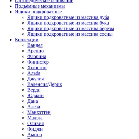
Ортопедическое основание
Подъёмные механизмы
Ящики подкроватные
Ящики подкроватные из массива дуба
Ящики подкроватные из массива бука
Ящики подкроватные из массива березы
Ящики подкроватные из массива сосны
Коллекции
Вандея
Ареццо
Флорина
Финистер
Хьюстон
Альба
Джулия
Валенсия/Дерик
Верди
Юджин
Дана
Алези
Манхэттен
Мальта
Оливия
Фиджи
Амина