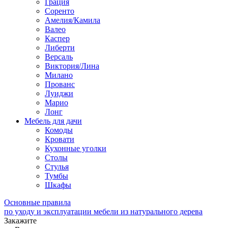
Грация
Соренто
Амелия/Камила
Валео
Каспер
Либерти
Версаль
Виктория/Лина
Милано
Прованс
Луиджи
Марио
Лонг
Мебель для дачи
Комоды
Кровати
Кухонные уголки
Столы
Стулья
Тумбы
Шкафы
Основные правила
по уходу и эксплуатации мебели из натурального дерева
Закажите