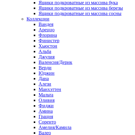
Ящики подкроватные из массива бука
Ящики подкроватные из массива березы
Ящики подкроватные из массива сосны
Коллекции
Вандея
Ареццо
Флорина
Финистер
Хьюстон
Альба
Джулия
Валенсия/Дерик
Верди
Юджин
Дана
Алези
Манхэттен
Мальта
Оливия
Фиджи
Амина
Грация
Соренто
Амелия/Камила
Валео