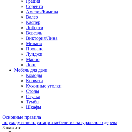
Грация
Соренто
Амелия/Камила
Валео
Каспер
Либерти
Версаль
Виктория/Лина
Милано
Прованс
Луиджи
Марио
Лонг
Мебель для дачи
Комоды
Кровати
Кухонные уголки
Столы
Стулья
Тумбы
Шкафы
Основные правила
по уходу и эксплуатации мебели из натурального дерева
Закажите