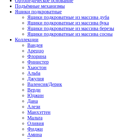
Ортопедическое основание
Подъёмные механизмы
Ящики подкроватные
Ящики подкроватные из массива дуба
Ящики подкроватные из массива бука
Ящики подкроватные из массива березы
Ящики подкроватные из массива сосны
Коллекции
Вандея
Ареццо
Флорина
Финистер
Хьюстон
Альба
Джулия
Валенсия/Дерик
Верди
Юджин
Дана
Алези
Манхэттен
Мальта
Оливия
Фиджи
Амина