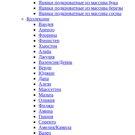
Ящики подкроватные из массива бука
Ящики подкроватные из массива березы
Ящики подкроватные из массива сосны
Коллекции
Вандея
Ареццо
Флорина
Финистер
Хьюстон
Альба
Джулия
Валенсия/Дерик
Верди
Юджин
Дана
Алези
Манхэттен
Мальта
Оливия
Фиджи
Амина
Грация
Соренто
Амелия/Камила
Валео