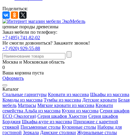
Поделиться:
ценные породы древесины
Заказ мебели по телефону:
+7 (495) 741-82-02
Не смогли дозвониться?
Закажите звонок!
+7 (920) 929-55-88
Москва и Московская область
0
Ваша корзина пуста
Оформить
Каталог
Спальные гарнитуры
Кровати из массива
Шкафы из массива
Комоды из массива
Тумбы из массива
Детские кровати
Белая
мебель
Матрасы
Мягкие кровати из массива
Кровати
семейства Альба из массива
Кухни из массива
Серия шкафов
ECO (Экология)
Серия шкафов Хьюстон
Серия шкафов
Борджия
Шкафы-купе из массива
Прихожие с каретной
стяжкой
Письменные столы
Кухонные столы
Наборы для
гостиной
Зеркала
Дамские столики
Журнальные столы