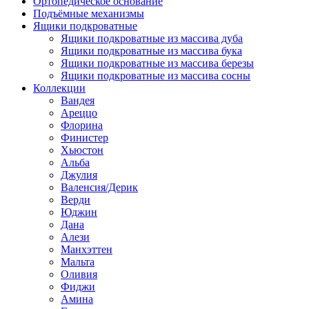
Ортопедическое основание
Подъёмные механизмы
Ящики подкроватные
Ящики подкроватные из массива дуба
Ящики подкроватные из массива бука
Ящики подкроватные из массива березы
Ящики подкроватные из массива сосны
Коллекции
Вандея
Ареццо
Флорина
Финистер
Хьюстон
Альба
Джулия
Валенсия/Дерик
Верди
Юджин
Дана
Алези
Манхэттен
Мальта
Оливия
Фиджи
Амина