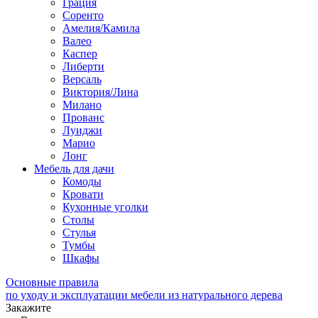
Грация
Соренто
Амелия/Камила
Валео
Каспер
Либерти
Версаль
Виктория/Лина
Милано
Прованс
Луиджи
Марио
Лонг
Мебель для дачи
Комоды
Кровати
Кухонные уголки
Столы
Стулья
Тумбы
Шкафы
Основные правила
по уходу и эксплуатации мебели из натурального дерева
Закажите