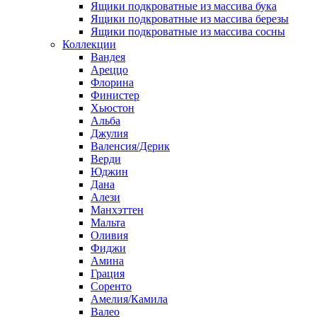
Ящики подкроватные из массива бука
Ящики подкроватные из массива березы
Ящики подкроватные из массива сосны
Коллекции
Вандея
Ареццо
Флорина
Финистер
Хьюстон
Альба
Джулия
Валенсия/Дерик
Верди
Юджин
Дана
Алези
Манхэттен
Мальта
Оливия
Фиджи
Амина
Грация
Соренто
Амелия/Камила
Валео