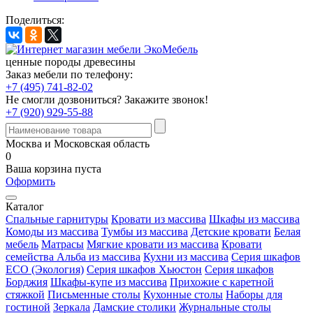
Поделиться:
ценные породы древесины
Заказ мебели по телефону:
+7 (495) 741-82-02
Не смогли дозвониться?
Закажите звонок!
+7 (920) 929-55-88
Москва и Московская область
0
Ваша корзина пуста
Оформить
Каталог
Спальные гарнитуры
Кровати из массива
Шкафы из массива
Комоды из массива
Тумбы из массива
Детские кровати
Белая
мебель
Матрасы
Мягкие кровати из массива
Кровати
семейства Альба из массива
Кухни из массива
Серия шкафов
ECO (Экология)
Серия шкафов Хьюстон
Серия шкафов
Борджия
Шкафы-купе из массива
Прихожие с каретной
стяжкой
Письменные столы
Кухонные столы
Наборы для
гостиной
Зеркала
Дамские столики
Журнальные столы