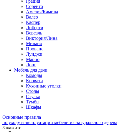
Грация
Соренто
Амелия/Камила
Валео
Каспер
Либерти
Версаль
Виктория/Лина
Милано
Прованс
Луиджи
Марио
Лонг
Мебель для дачи
Комоды
Кровати
Кухонные уголки
Столы
Стулья
Тумбы
Шкафы
Основные правила
по уходу и эксплуатации мебели из натурального дерева
Закажите