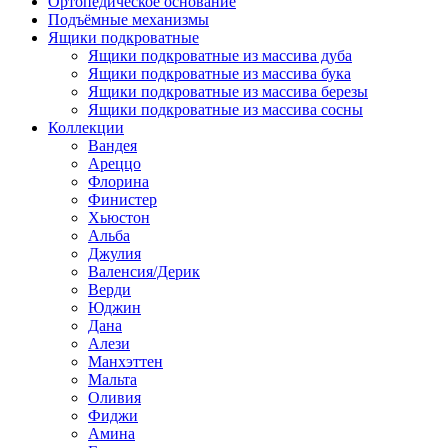
Ортопедическое основание
Подъёмные механизмы
Ящики подкроватные
Ящики подкроватные из массива дуба
Ящики подкроватные из массива бука
Ящики подкроватные из массива березы
Ящики подкроватные из массива сосны
Коллекции
Вандея
Ареццо
Флорина
Финистер
Хьюстон
Альба
Джулия
Валенсия/Дерик
Верди
Юджин
Дана
Алези
Манхэттен
Мальта
Оливия
Фиджи
Амина