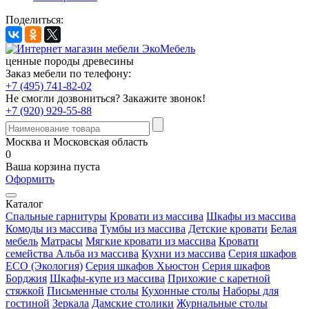
Поделиться:
ценные породы древесины
Заказ мебели по телефону:
+7 (495) 741-82-02
Не смогли дозвониться?
Закажите звонок!
+7 (920) 929-55-88
Москва и Московская область
0
Ваша корзина пуста
Оформить
Каталог
Спальные гарнитуры
Кровати из массива
Шкафы из массива
Комоды из массива
Тумбы из массива
Детские кровати
Белая
мебель
Матрасы
Мягкие кровати из массива
Кровати
семейства Альба из массива
Кухни из массива
Серия шкафов
ECO (Экология)
Серия шкафов Хьюстон
Серия шкафов
Борджия
Шкафы-купе из массива
Прихожие с каретной
стяжкой
Письменные столы
Кухонные столы
Наборы для
гостиной
Зеркала
Дамские столики
Журнальные столы