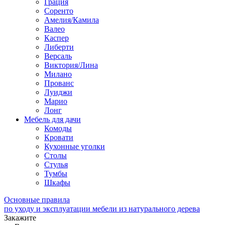
Грация
Соренто
Амелия/Камила
Валео
Каспер
Либерти
Версаль
Виктория/Лина
Милано
Прованс
Луиджи
Марио
Лонг
Мебель для дачи
Комоды
Кровати
Кухонные уголки
Столы
Стулья
Тумбы
Шкафы
Основные правила
по уходу и эксплуатации мебели из натурального дерева
Закажите