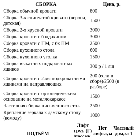
СБОРКА
Цена, р.
Сборка обычной кровати
800
Сборка 3-х спинчатой кровати (верона,
1500
детская)
Сборка 2-х ярусной кровати
3000
Сборка кровати с балдахином
3000
Сборка кровати с ПМ, с бк ПМ
2500
Сборка кухонного стола
600
Сборка кухонного уголка
1500
Сборка выкатных подкроватных
300 р / 1 ящ
ящиков
200 (если в
Сборка кровати с 2-мя подкроватными
сборе)/2500 (в
ящиками на направляющих
разборе)
Сборка кровати с ортопедическим
1500
основание на металлокаркасе
Частичная сборка письменного стола
2500
Крепление зеркала к дамскому столу
1000
(комоду)
Лифт
Нет
Частный
груз. (Г)
ПОДЪЁМ
лифта,за
дом,за 1
/пассаж.