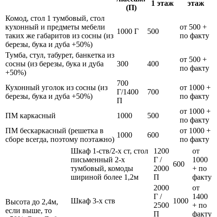
1 этаж
этаж
(П)
Комод, стол 1 тумбовый, стол
кухонный и предметы мебели
от 500 +
1000 Г
500
таких же габаритов из сосны (из
по факту
березы, бука и дуба +50%)
Тумба, стул, табурет, банкетка из
от 500 +
сосны (из березы, бука и дуба
300
400
по факту
+50%)
700
Кухонный уголок из сосны (из
от 1000 +
Г/1400
700
березы, бука и дуба +50%)
по факту
П
от 1000 +
ПМ каркасный
1000
500
по факту
ПМ бескаркасный (решетка в
от 1000 +
1000
600
сборе всегда, поэтому поэтажно)
по факту
Шкаф 1-ств/2-х ст, стол
1200
от
письменный 2-х
Г /
1000
600
тумбовый, комоды
2000
+ по
шириной более 1,2м
П
факту
2000
от
Г /
1400
Шкаф 3-х ств
1000
Высота до 2,4м,
2500
+ по
если выше, то
П
факту