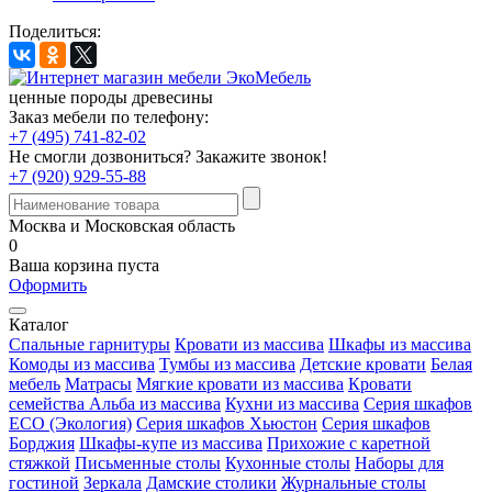
Поделиться:
ценные породы древесины
Заказ мебели по телефону:
+7 (495) 741-82-02
Не смогли дозвониться?
Закажите звонок!
+7 (920) 929-55-88
Москва и Московская область
0
Ваша корзина пуста
Оформить
Каталог
Спальные гарнитуры
Кровати из массива
Шкафы из массива
Комоды из массива
Тумбы из массива
Детские кровати
Белая
мебель
Матрасы
Мягкие кровати из массива
Кровати
семейства Альба из массива
Кухни из массива
Серия шкафов
ECO (Экология)
Серия шкафов Хьюстон
Серия шкафов
Борджия
Шкафы-купе из массива
Прихожие с каретной
стяжкой
Письменные столы
Кухонные столы
Наборы для
гостиной
Зеркала
Дамские столики
Журнальные столы