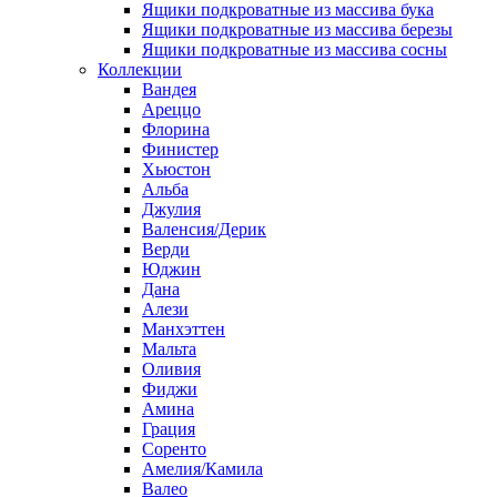
Ящики подкроватные из массива бука
Ящики подкроватные из массива березы
Ящики подкроватные из массива сосны
Коллекции
Вандея
Ареццо
Флорина
Финистер
Хьюстон
Альба
Джулия
Валенсия/Дерик
Верди
Юджин
Дана
Алези
Манхэттен
Мальта
Оливия
Фиджи
Амина
Грация
Соренто
Амелия/Камила
Валео