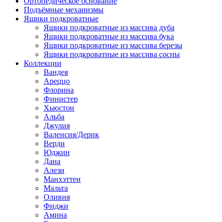
Ортопедическое основание
Подъёмные механизмы
Ящики подкроватные
Ящики подкроватные из массива дуба
Ящики подкроватные из массива бука
Ящики подкроватные из массива березы
Ящики подкроватные из массива сосны
Коллекции
Вандея
Ареццо
Флорина
Финистер
Хьюстон
Альба
Джулия
Валенсия/Дерик
Верди
Юджин
Дана
Алези
Манхэттен
Мальта
Оливия
Фиджи
Амина