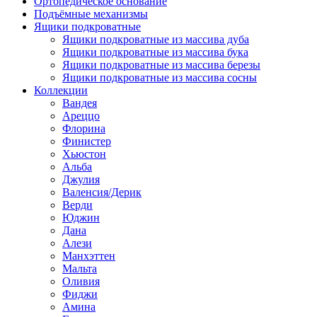
Ортопедическое основание
Подъёмные механизмы
Ящики подкроватные
Ящики подкроватные из массива дуба
Ящики подкроватные из массива бука
Ящики подкроватные из массива березы
Ящики подкроватные из массива сосны
Коллекции
Вандея
Ареццо
Флорина
Финистер
Хьюстон
Альба
Джулия
Валенсия/Дерик
Верди
Юджин
Дана
Алези
Манхэттен
Мальта
Оливия
Фиджи
Амина