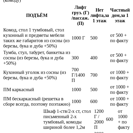
(комоду)
Лифт
Нет
Частный
груз. (Г)
ПОДЪЁМ
лифта,за
дом,за 1
/пассаж.
1 этаж
этаж
(П)
Комод, стол 1 тумбовый, стол
кухонный и предметы мебели
от 500 +
1000 Г
500
таких же габаритов из сосны (из
по факту
березы, бука и дуба +50%)
Тумба, стул, табурет, банкетка из
от 500 +
сосны (из березы, бука и дуба
300
400
по факту
+50%)
700
Кухонный уголок из сосны (из
от 1000 +
Г/1400
700
березы, бука и дуба +50%)
по факту
П
от 1000 +
ПМ каркасный
1000
500
по факту
ПМ бескаркасный (решетка в
от 1000 +
1000
600
сборе всегда, поэтому поэтажно)
по факту
Шкаф 1-ств/2-х ст, стол
1200
от
письменный 2-х
Г /
1000
600
тумбовый, комоды
2000
+ по
шириной более 1,2м
П
факту