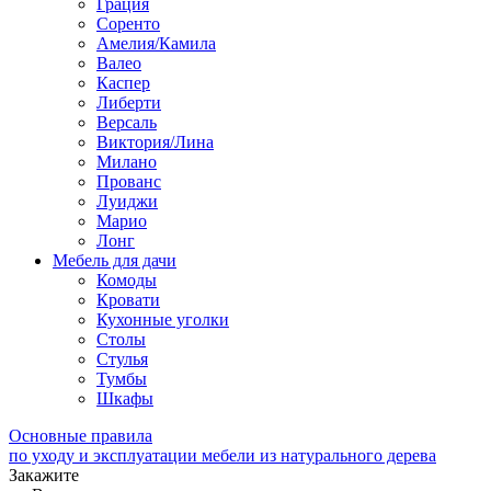
Грация
Соренто
Амелия/Камила
Валео
Каспер
Либерти
Версаль
Виктория/Лина
Милано
Прованс
Луиджи
Марио
Лонг
Мебель для дачи
Комоды
Кровати
Кухонные уголки
Столы
Стулья
Тумбы
Шкафы
Основные правила
по уходу и эксплуатации мебели из натурального дерева
Закажите