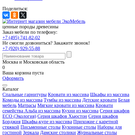
Поделиться:
ценные породы древесины
Заказ мебели по телефону:
+7 (495) 741-82-02
Не смогли дозвониться?
Закажите звонок!
+7 (920) 929-55-88
Москва и Московская область
0
Ваша корзина пуста
Оформить
Каталог
Спальные гарнитуры
Кровати из массива
Шкафы из массива
Комоды из массива
Тумбы из массива
Детские кровати
Белая
мебель
Матрасы
Мягкие кровати из массива
Кровати
семейства Альба из массива
Кухни из массива
Серия шкафов
ECO (Экология)
Серия шкафов Хьюстон
Серия шкафов
Борджия
Шкафы-купе из массива
Прихожие с каретной
стяжкой
Письменные столы
Кухонные столы
Наборы для
гостиной
Зеркала
Дамские столики
Журнальные столы