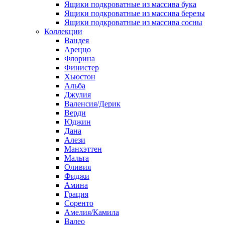
Ящики подкроватные из массива бука
Ящики подкроватные из массива березы
Ящики подкроватные из массива сосны
Коллекции
Вандея
Ареццо
Флорина
Финистер
Хьюстон
Альба
Джулия
Валенсия/Дерик
Верди
Юджин
Дана
Алези
Манхэттен
Мальта
Оливия
Фиджи
Амина
Грация
Соренто
Амелия/Камила
Валео