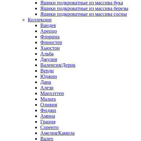
Ящики подкроватные из массива бука
Ящики подкроватные из массива березы
Ящики подкроватные из массива сосны
Коллекции
Вандея
Ареццо
Флорина
Финистер
Хьюстон
Альба
Джулия
Валенсия/Дерик
Верди
Юджин
Дана
Алези
Манхэттен
Мальта
Оливия
Фиджи
Амина
Грация
Соренто
Амелия/Камила
Валео