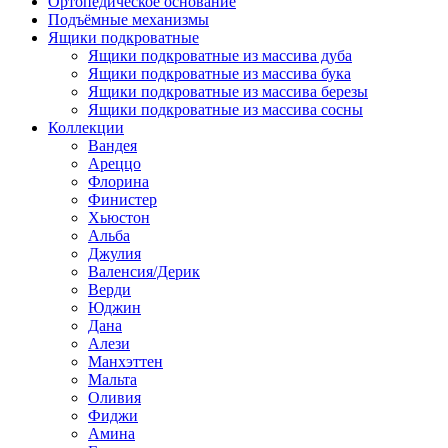
Ортопедическое основание
Подъёмные механизмы
Ящики подкроватные
Ящики подкроватные из массива дуба
Ящики подкроватные из массива бука
Ящики подкроватные из массива березы
Ящики подкроватные из массива сосны
Коллекции
Вандея
Ареццо
Флорина
Финистер
Хьюстон
Альба
Джулия
Валенсия/Дерик
Верди
Юджин
Дана
Алези
Манхэттен
Мальта
Оливия
Фиджи
Амина