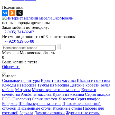
Поделиться:
ценные породы древесины
Заказ мебели по телефону:
+7 (495) 741-82-02
Не смогли дозвониться?
Закажите звонок!
+7 (920) 929-55-88
Москва и Московская область
0
Ваша корзина пуста
Оформить
Каталог
Спальные гарнитуры
Кровати из массива
Шкафы из массива
Комоды из массива
Тумбы из массива
Детские кровати
Белая
мебель
Матрасы
Мягкие кровати из массива
Кровати
семейства Альба из массива
Кухни из массива
Серия шкафов
ECO (Экология)
Серия шкафов Хьюстон
Серия шкафов
Борджия
Шкафы-купе из массива
Прихожие с каретной
стяжкой
Письменные столы
Кухонные столы
Наборы для
гостиной
Зеркала
Дамские столики
Журнальные столы