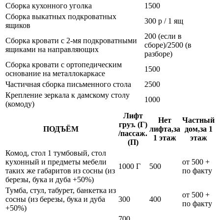
Сборка кухонного уголка
1500
Сборка выкатных подкроватных
300 р / 1 ящ
ящиков
200 (если в
Сборка кровати с 2-мя подкроватными
сборе)/2500 (в
ящиками на направляющих
разборе)
Сборка кровати с ортопедическим
1500
основание на металлокаркасе
Частичная сборка письменного стола
2500
Крепление зеркала к дамскому столу
1000
(комоду)
Лифт
Нет
Частный
груз. (Г)
ПОДЪЁМ
лифта,за
дом,за 1
/пассаж.
1 этаж
этаж
(П)
Комод, стол 1 тумбовый, стол
кухонный и предметы мебели
от 500 +
1000 Г
500
таких же габаритов из сосны (из
по факту
березы, бука и дуба +50%)
Тумба, стул, табурет, банкетка из
от 500 +
сосны (из березы, бука и дуба
300
400
по факту
+50%)
700