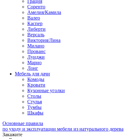
Грация
Соренто
Амелия/Камила
Валео
Каспер
Либерти
Версаль
Виктория/Лина
Милано
Прованс
Луиджи
Марио
Лонг
Мебель для дачи
Комоды
Кровати
Кухонные уголки
Столы
Стулья
Тумбы
Шкафы
Основные правила
по уходу и эксплуатации мебели из натурального дерева
Закажите