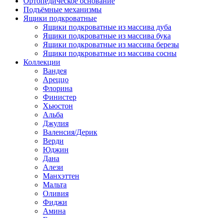
Ортопедическое основание
Подъёмные механизмы
Ящики подкроватные
Ящики подкроватные из массива дуба
Ящики подкроватные из массива бука
Ящики подкроватные из массива березы
Ящики подкроватные из массива сосны
Коллекции
Вандея
Ареццо
Флорина
Финистер
Хьюстон
Альба
Джулия
Валенсия/Дерик
Верди
Юджин
Дана
Алези
Манхэттен
Мальта
Оливия
Фиджи
Амина