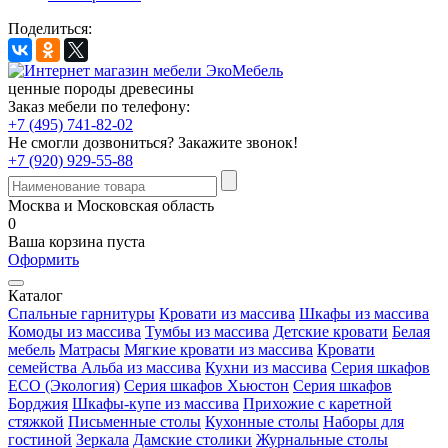
Поделиться:
ценные породы древесины
Заказ мебели по телефону:
+7 (495) 741-82-02
Не смогли дозвониться?
Закажите звонок!
+7 (920) 929-55-88
Москва и Московская область
0
Ваша корзина пуста
Оформить
Каталог
Спальные гарнитуры
Кровати из массива
Шкафы из массива
Комоды из массива
Тумбы из массива
Детские кровати
Белая
мебель
Матрасы
Мягкие кровати из массива
Кровати
семейства Альба из массива
Кухни из массива
Серия шкафов
ECO (Экология)
Серия шкафов Хьюстон
Серия шкафов
Борджия
Шкафы-купе из массива
Прихожие с каретной
стяжкой
Письменные столы
Кухонные столы
Наборы для
гостиной
Зеркала
Дамские столики
Журнальные столы