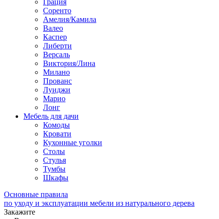
Грация
Соренто
Амелия/Камила
Валео
Каспер
Либерти
Версаль
Виктория/Лина
Милано
Прованс
Луиджи
Марио
Лонг
Мебель для дачи
Комоды
Кровати
Кухонные уголки
Столы
Стулья
Тумбы
Шкафы
Основные правила
по уходу и эксплуатации мебели из натурального дерева
Закажите