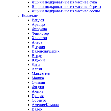
Ящики подкроватные из массива бука
Ящики подкроватные из массива березы
Ящики подкроватные из массива сосны
Коллекции
Вандея
Ареццо
Флорина
Финистер
Хьюстон
Альба
Джулия
Валенсия/Дерик
Верди
Юджин
Дана
Алези
Манхэттен
Мальта
Оливия
Фиджи
Амина
Грация
Соренто
Амелия/Камила
Валео