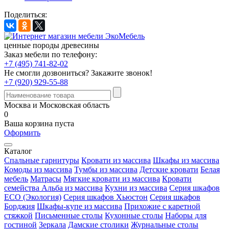
Поделиться:
ценные породы древесины
Заказ мебели по телефону:
+7 (495) 741-82-02
Не смогли дозвониться?
Закажите звонок!
+7 (920) 929-55-88
Москва и Московская область
0
Ваша корзина пуста
Оформить
Каталог
Спальные гарнитуры
Кровати из массива
Шкафы из массива
Комоды из массива
Тумбы из массива
Детские кровати
Белая
мебель
Матрасы
Мягкие кровати из массива
Кровати
семейства Альба из массива
Кухни из массива
Серия шкафов
ECO (Экология)
Серия шкафов Хьюстон
Серия шкафов
Борджия
Шкафы-купе из массива
Прихожие с каретной
стяжкой
Письменные столы
Кухонные столы
Наборы для
гостиной
Зеркала
Дамские столики
Журнальные столы