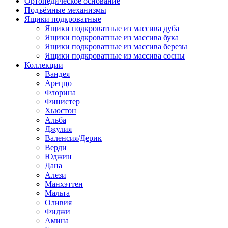
Ортопедическое основание
Подъёмные механизмы
Ящики подкроватные
Ящики подкроватные из массива дуба
Ящики подкроватные из массива бука
Ящики подкроватные из массива березы
Ящики подкроватные из массива сосны
Коллекции
Вандея
Ареццо
Флорина
Финистер
Хьюстон
Альба
Джулия
Валенсия/Дерик
Верди
Юджин
Дана
Алези
Манхэттен
Мальта
Оливия
Фиджи
Амина