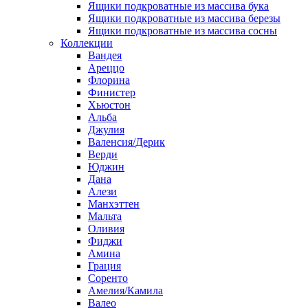
Ящики подкроватные из массива бука
Ящики подкроватные из массива березы
Ящики подкроватные из массива сосны
Коллекции
Вандея
Ареццо
Флорина
Финистер
Хьюстон
Альба
Джулия
Валенсия/Дерик
Верди
Юджин
Дана
Алези
Манхэттен
Мальта
Оливия
Фиджи
Амина
Грация
Соренто
Амелия/Камила
Валео