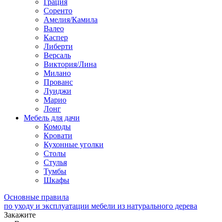
Грация
Соренто
Амелия/Камила
Валео
Каспер
Либерти
Версаль
Виктория/Лина
Милано
Прованс
Луиджи
Марио
Лонг
Мебель для дачи
Комоды
Кровати
Кухонные уголки
Столы
Стулья
Тумбы
Шкафы
Основные правила
по уходу и эксплуатации мебели из натурального дерева
Закажите