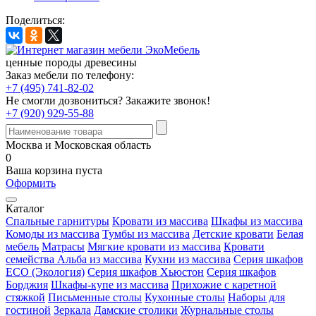
Поделиться:
ценные породы древесины
Заказ мебели по телефону:
+7 (495) 741-82-02
Не смогли дозвониться?
Закажите звонок!
+7 (920) 929-55-88
Москва и Московская область
0
Ваша корзина пуста
Оформить
Каталог
Спальные гарнитуры
Кровати из массива
Шкафы из массива
Комоды из массива
Тумбы из массива
Детские кровати
Белая
мебель
Матрасы
Мягкие кровати из массива
Кровати
семейства Альба из массива
Кухни из массива
Серия шкафов
ECO (Экология)
Серия шкафов Хьюстон
Серия шкафов
Борджия
Шкафы-купе из массива
Прихожие с каретной
стяжкой
Письменные столы
Кухонные столы
Наборы для
гостиной
Зеркала
Дамские столики
Журнальные столы