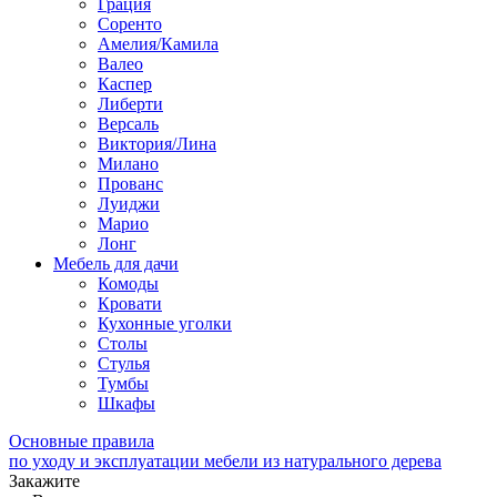
Грация
Соренто
Амелия/Камила
Валео
Каспер
Либерти
Версаль
Виктория/Лина
Милано
Прованс
Луиджи
Марио
Лонг
Мебель для дачи
Комоды
Кровати
Кухонные уголки
Столы
Стулья
Тумбы
Шкафы
Основные правила
по уходу и эксплуатации мебели из натурального дерева
Закажите