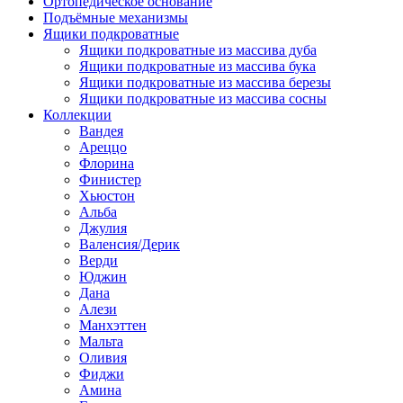
Ортопедическое основание
Подъёмные механизмы
Ящики подкроватные
Ящики подкроватные из массива дуба
Ящики подкроватные из массива бука
Ящики подкроватные из массива березы
Ящики подкроватные из массива сосны
Коллекции
Вандея
Ареццо
Флорина
Финистер
Хьюстон
Альба
Джулия
Валенсия/Дерик
Верди
Юджин
Дана
Алези
Манхэттен
Мальта
Оливия
Фиджи
Амина