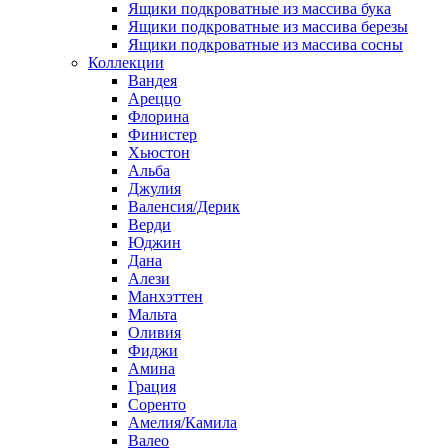
Ящики подкроватные из массива бука
Ящики подкроватные из массива березы
Ящики подкроватные из массива сосны
Коллекции
Вандея
Ареццо
Флорина
Финистер
Хьюстон
Альба
Джулия
Валенсия/Дерик
Верди
Юджин
Дана
Алези
Манхэттен
Мальта
Оливия
Фиджи
Амина
Грация
Соренто
Амелия/Камила
Валео