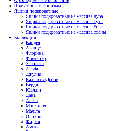
Ортопедическое основание
Подъёмные механизмы
Ящики подкроватные
Ящики подкроватные из массива дуба
Ящики подкроватные из массива бука
Ящики подкроватные из массива березы
Ящики подкроватные из массива сосны
Коллекции
Вандея
Ареццо
Флорина
Финистер
Хьюстон
Альба
Джулия
Валенсия/Дерик
Верди
Юджин
Дана
Алези
Манхэттен
Мальта
Оливия
Фиджи
Амина