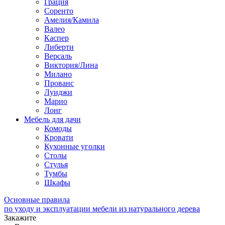
Грация
Соренто
Амелия/Камила
Валео
Каспер
Либерти
Версаль
Виктория/Лина
Милано
Прованс
Луиджи
Марио
Лонг
Мебель для дачи
Комоды
Кровати
Кухонные уголки
Столы
Стулья
Тумбы
Шкафы
Основные правила
по уходу и эксплуатации мебели из натурального дерева
Закажите