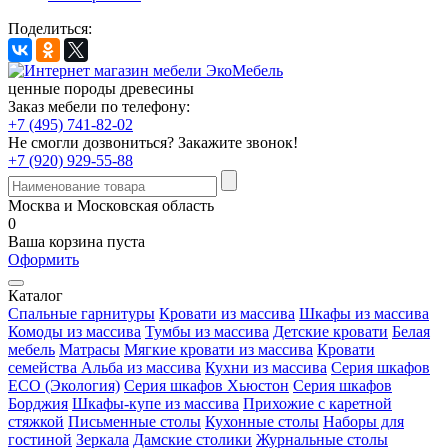
Поделиться:
ценные породы древесины
Заказ мебели по телефону:
+7 (495) 741-82-02
Не смогли дозвониться?
Закажите звонок!
+7 (920) 929-55-88
Москва и Московская область
0
Ваша корзина пуста
Оформить
Каталог
Спальные гарнитуры
Кровати из массива
Шкафы из массива
Комоды из массива
Тумбы из массива
Детские кровати
Белая
мебель
Матрасы
Мягкие кровати из массива
Кровати
семейства Альба из массива
Кухни из массива
Серия шкафов
ECO (Экология)
Серия шкафов Хьюстон
Серия шкафов
Борджия
Шкафы-купе из массива
Прихожие с каретной
стяжкой
Письменные столы
Кухонные столы
Наборы для
гостиной
Зеркала
Дамские столики
Журнальные столы