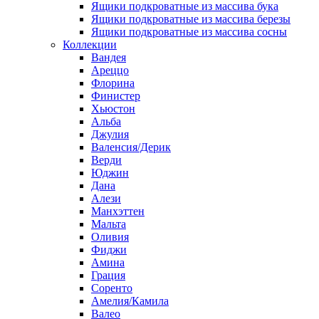
Ящики подкроватные из массива бука
Ящики подкроватные из массива березы
Ящики подкроватные из массива сосны
Коллекции
Вандея
Ареццо
Флорина
Финистер
Хьюстон
Альба
Джулия
Валенсия/Дерик
Верди
Юджин
Дана
Алези
Манхэттен
Мальта
Оливия
Фиджи
Амина
Грация
Соренто
Амелия/Камила
Валео