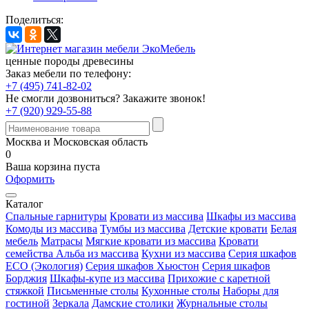
Поделиться:
ценные породы древесины
Заказ мебели по телефону:
+7 (495) 741-82-02
Не смогли дозвониться?
Закажите звонок!
+7 (920) 929-55-88
Москва и Московская область
0
Ваша корзина пуста
Оформить
Каталог
Спальные гарнитуры
Кровати из массива
Шкафы из массива
Комоды из массива
Тумбы из массива
Детские кровати
Белая
мебель
Матрасы
Мягкие кровати из массива
Кровати
семейства Альба из массива
Кухни из массива
Серия шкафов
ECO (Экология)
Серия шкафов Хьюстон
Серия шкафов
Борджия
Шкафы-купе из массива
Прихожие с каретной
стяжкой
Письменные столы
Кухонные столы
Наборы для
гостиной
Зеркала
Дамские столики
Журнальные столы