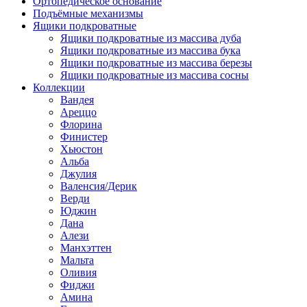
Ортопедическое основание
Подъёмные механизмы
Ящики подкроватные
Ящики подкроватные из массива дуба
Ящики подкроватные из массива бука
Ящики подкроватные из массива березы
Ящики подкроватные из массива сосны
Коллекции
Вандея
Ареццо
Флорина
Финистер
Хьюстон
Альба
Джулия
Валенсия/Дерик
Верди
Юджин
Дана
Алези
Манхэттен
Мальта
Оливия
Фиджи
Амина