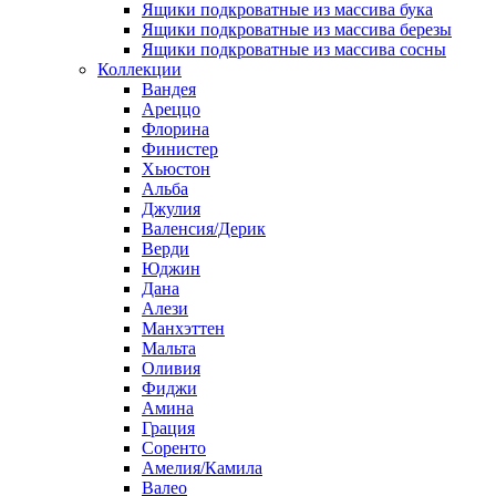
Ящики подкроватные из массива бука
Ящики подкроватные из массива березы
Ящики подкроватные из массива сосны
Коллекции
Вандея
Ареццо
Флорина
Финистер
Хьюстон
Альба
Джулия
Валенсия/Дерик
Верди
Юджин
Дана
Алези
Манхэттен
Мальта
Оливия
Фиджи
Амина
Грация
Соренто
Амелия/Камила
Валео