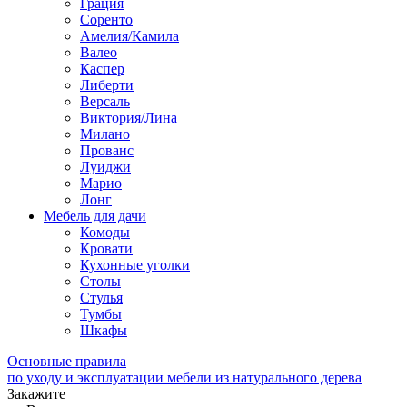
Грация
Соренто
Амелия/Камила
Валео
Каспер
Либерти
Версаль
Виктория/Лина
Милано
Прованс
Луиджи
Марио
Лонг
Мебель для дачи
Комоды
Кровати
Кухонные уголки
Столы
Стулья
Тумбы
Шкафы
Основные правила
по уходу и эксплуатации мебели из натурального дерева
Закажите