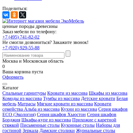
Поделиться:
ценные породы древесины
Заказ мебели по телефону:
+7 (495) 741-82-02
Не смогли дозвониться?
Закажите звонок!
+7 (920) 929-55-88
Москва и Московская область
0
Ваша корзина пуста
Оформить
Каталог
Спальные гарнитуры
Кровати из массива
Шкафы из массива
Комоды из массива
Тумбы из массива
Детские кровати
Белая
мебель
Матрасы
Мягкие кровати из массива
Кровати
семейства Альба из массива
Кухни из массива
Серия шкафов
ECO (Экология)
Серия шкафов Хьюстон
Серия шкафов
Борджия
Шкафы-купе из массива
Прихожие с каретной
стяжкой
Письменные столы
Кухонные столы
Наборы для
гостиной
Зеркала
Дамские столики
Журнальные столы