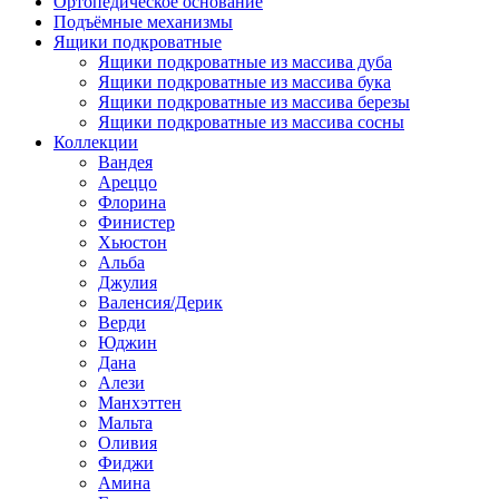
Ортопедическое основание
Подъёмные механизмы
Ящики подкроватные
Ящики подкроватные из массива дуба
Ящики подкроватные из массива бука
Ящики подкроватные из массива березы
Ящики подкроватные из массива сосны
Коллекции
Вандея
Ареццо
Флорина
Финистер
Хьюстон
Альба
Джулия
Валенсия/Дерик
Верди
Юджин
Дана
Алези
Манхэттен
Мальта
Оливия
Фиджи
Амина