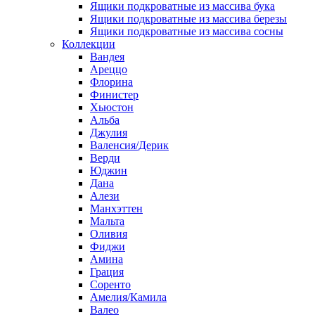
Ящики подкроватные из массива бука
Ящики подкроватные из массива березы
Ящики подкроватные из массива сосны
Коллекции
Вандея
Ареццо
Флорина
Финистер
Хьюстон
Альба
Джулия
Валенсия/Дерик
Верди
Юджин
Дана
Алези
Манхэттен
Мальта
Оливия
Фиджи
Амина
Грация
Соренто
Амелия/Камила
Валео