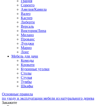
Грация
Соренто
Амелия/Камила
Валео
Каспер
Либерти
Версаль
Виктория/Лина
Милано
Прованс
Луиджи
Марио
Лонг
Мебель для дачи
Комоды
Кровати
Кухонные уголки
Столы
Стулья
Тумбы
Шкафы
Основные правила
по уходу и эксплуатации мебели из натурального дерева
Закажите