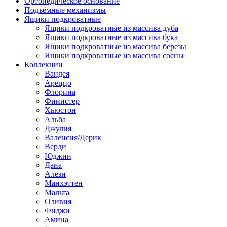
Ортопедическое основание
Подъёмные механизмы
Ящики подкроватные
Ящики подкроватные из массива дуба
Ящики подкроватные из массива бука
Ящики подкроватные из массива березы
Ящики подкроватные из массива сосны
Коллекции
Вандея
Ареццо
Флорина
Финистер
Хьюстон
Альба
Джулия
Валенсия/Дерик
Верди
Юджин
Дана
Алези
Манхэттен
Мальта
Оливия
Фиджи
Амина