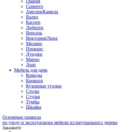
Грация
Соренто
Амелия/Камила
Валео
Каспер
Либерти
Версаль
Виктория/Лина
Милано
Прованс
Луиджи
Марио
Лонг
Мебель для дачи
Комоды
Кровати
Кухонные уголки
Столы
Стулья
Тумбы
Шкафы
Основные правила
по уходу и эксплуатации мебели из натурального дерева
Закажите