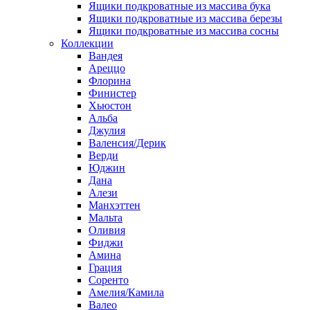
Ящики подкроватные из массива бука
Ящики подкроватные из массива березы
Ящики подкроватные из массива сосны
Коллекции
Вандея
Ареццо
Флорина
Финистер
Хьюстон
Альба
Джулия
Валенсия/Дерик
Верди
Юджин
Дана
Алези
Манхэттен
Мальта
Оливия
Фиджи
Амина
Грация
Соренто
Амелия/Камила
Валео