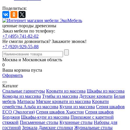
Поделиться:
ценные породы древесины
Заказ мебели по телефону:
+7 (495) 741-82-02
Не смогли дозвониться?
Закажите звонок!
+7 (920) 929-55-88
Москва и Московская область
0
Ваша корзина пуста
Оформить
Каталог
Спальные гарнитуры
Кровати из массива
Шкафы из массива
Комоды из массива
Тумбы из массива
Детские кровати
Белая
мебель
Матрасы
Мягкие кровати из массива
Кровати
семейства Альба из массива
Кухни из массива
Серия шкафов
ECO (Экология)
Серия шкафов Хьюстон
Серия шкафов
Борджия
Шкафы-купе из массива
Прихожие с каретной
стяжкой
Письменные столы
Кухонные столы
Наборы для
гостиной
Зеркала
Дамские столики
Журнальные столы