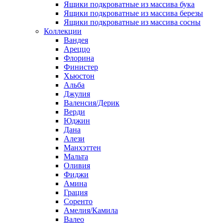
Ящики подкроватные из массива бука
Ящики подкроватные из массива березы
Ящики подкроватные из массива сосны
Коллекции
Вандея
Ареццо
Флорина
Финистер
Хьюстон
Альба
Джулия
Валенсия/Дерик
Верди
Юджин
Дана
Алези
Манхэттен
Мальта
Оливия
Фиджи
Амина
Грация
Соренто
Амелия/Камила
Валео