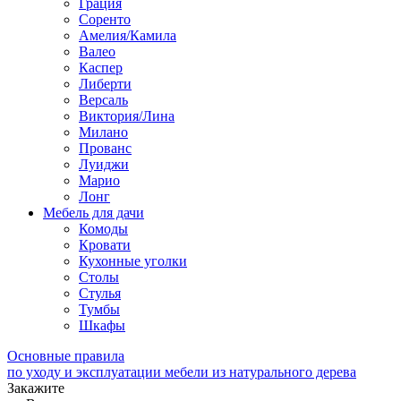
Грация
Соренто
Амелия/Камила
Валео
Каспер
Либерти
Версаль
Виктория/Лина
Милано
Прованс
Луиджи
Марио
Лонг
Мебель для дачи
Комоды
Кровати
Кухонные уголки
Столы
Стулья
Тумбы
Шкафы
Основные правила
по уходу и эксплуатации мебели из натурального дерева
Закажите