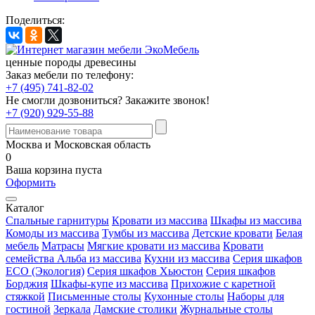
Поделиться:
ценные породы древесины
Заказ мебели по телефону:
+7 (495) 741-82-02
Не смогли дозвониться?
Закажите звонок!
+7 (920) 929-55-88
Москва и Московская область
0
Ваша корзина пуста
Оформить
Каталог
Спальные гарнитуры
Кровати из массива
Шкафы из массива
Комоды из массива
Тумбы из массива
Детские кровати
Белая
мебель
Матрасы
Мягкие кровати из массива
Кровати
семейства Альба из массива
Кухни из массива
Серия шкафов
ECO (Экология)
Серия шкафов Хьюстон
Серия шкафов
Борджия
Шкафы-купе из массива
Прихожие с каретной
стяжкой
Письменные столы
Кухонные столы
Наборы для
гостиной
Зеркала
Дамские столики
Журнальные столы