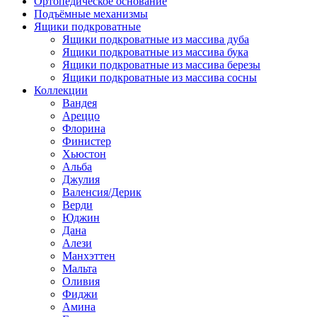
Ортопедическое основание
Подъёмные механизмы
Ящики подкроватные
Ящики подкроватные из массива дуба
Ящики подкроватные из массива бука
Ящики подкроватные из массива березы
Ящики подкроватные из массива сосны
Коллекции
Вандея
Ареццо
Флорина
Финистер
Хьюстон
Альба
Джулия
Валенсия/Дерик
Верди
Юджин
Дана
Алези
Манхэттен
Мальта
Оливия
Фиджи
Амина