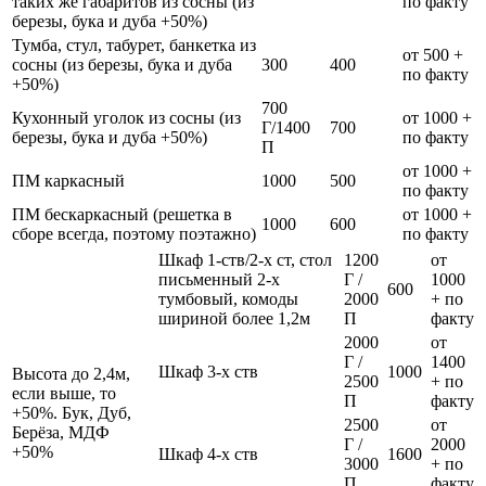
таких же габаритов из сосны (из
по факту
березы, бука и дуба +50%)
Тумба, стул, табурет, банкетка из
от 500 +
сосны (из березы, бука и дуба
300
400
по факту
+50%)
700
Кухонный уголок из сосны (из
от 1000 +
Г/1400
700
березы, бука и дуба +50%)
по факту
П
от 1000 +
ПМ каркасный
1000
500
по факту
ПМ бескаркасный (решетка в
от 1000 +
1000
600
сборе всегда, поэтому поэтажно)
по факту
Шкаф 1-ств/2-х ст, стол
1200
от
письменный 2-х
Г /
1000
600
тумбовый, комоды
2000
+ по
шириной более 1,2м
П
факту
2000
от
Г /
1400
Шкаф 3-х ств
1000
Высота до 2,4м,
2500
+ по
если выше, то
П
факту
+50%. Бук, Дуб,
2500
от
Берёза, МДФ
Г /
2000
+50%
Шкаф 4-х ств
1600
3000
+ по
П
факту