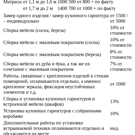
Матрасы
от 1,1 м до 1,6 м
1000
500
от 800 + по факту
от 1,7 м до 2 м
1400
700
от 1000 + по факту
Замер одного изделия / замер кухонного гарнитура
от 1500 /
– индивидуально
от 5000
10% от
Сборка мебели (сосна, береза)
стоимости
10% от
Сборка мебели с эмалевым покрытием (сосна)
стоимости
8% от
Сборка мебели с эмалевым покрытием (береза)
стоимости
Сборка мебели из дуба и бука, а так же их
7% от
сочетание с эмалевым покрытием
стоимости
Работы, связанные с креплением изделий к стенам
помещений, оплачиваются отдельно, а именно:
от 1000
крепление зеркала, фиксация неустойчивых
элементов и т.д.
Сборка и установка кухонных гарнитуров и
13%
встроенной мебели (шкафов)
Установка кухонных гарнитуров с собранными
10%
коробами
Дополнительные работы по установке
встраиваемой техники оплачиваются отдельно и
инд.
обсуждаются на месте