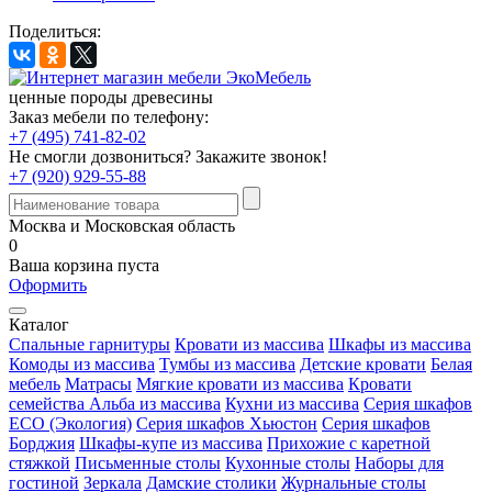
Поделиться:
ценные породы древесины
Заказ мебели по телефону:
+7 (495) 741-82-02
Не смогли дозвониться?
Закажите звонок!
+7 (920) 929-55-88
Москва и Московская область
0
Ваша корзина пуста
Оформить
Каталог
Спальные гарнитуры
Кровати из массива
Шкафы из массива
Комоды из массива
Тумбы из массива
Детские кровати
Белая
мебель
Матрасы
Мягкие кровати из массива
Кровати
семейства Альба из массива
Кухни из массива
Серия шкафов
ECO (Экология)
Серия шкафов Хьюстон
Серия шкафов
Борджия
Шкафы-купе из массива
Прихожие с каретной
стяжкой
Письменные столы
Кухонные столы
Наборы для
гостиной
Зеркала
Дамские столики
Журнальные столы