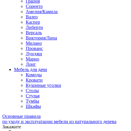
Грация
Соренто
Амелия/Камила
Валео
Каспер
Либерти
Версаль
Виктория/Лина
Милано
Прованс
Луиджи
Марио
Лонг
Мебель для дачи
Комоды
Кровати
Кухонные уголки
Столы
Стулья
Тумбы
Шкафы
Основные правила
по уходу и эксплуатации мебели из натурального дерева
Закажите