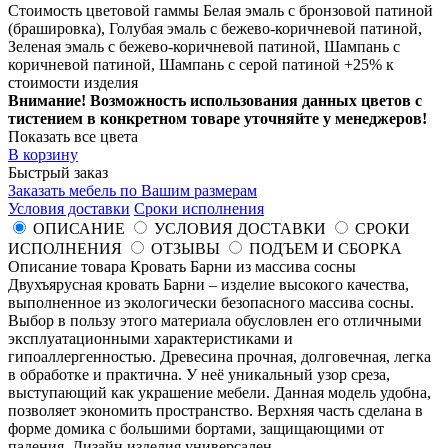
Стоимость цветовой гаммы Белая эмаль с бронзовой патиной
(брашировка), Голубая эмаль с бежево-коричневой патиной,
Зеленая эмаль с бежево-коричневой патиной, Шампань с
коричневой патиной, Шампань с серой патиной +25% к
стоимости изделия
Внимание! Возможность использования данных цветов с
тистением в конкретном товаре уточняйте у менеджеров!
Показать все цвета
В корзину
Быстрый заказ
Заказать мебель по Вашим размерам
Условия доставки
Сроки исполнения
ОПИСАНИЕ
УСЛОВИЯ ДОСТАВКИ
СРОКИ
ИСПОЛНЕНИЯ
ОТЗЫВЫ
ПОДЪЕМ И СБОРКА
Описание товара Кровать Барни из массива сосны
Двухъярусная кровать Барни – изделие высокого качества,
выполненное из экологически безопасного массива сосны.
Выбор в пользу этого материала обусловлен его отличными
эксплуатационными характеристиками и
гипоаллергенностью. Древесина прочная, долговечная, легка
в обработке и практична. У неё уникальный узор среза,
выступающий как украшение мебели. Данная модель удобна,
позволяет экономить пространство. Верхняя часть сделана в
форме домика с большими бортами, защищающими от
падения. Дизайн изделия универсален.