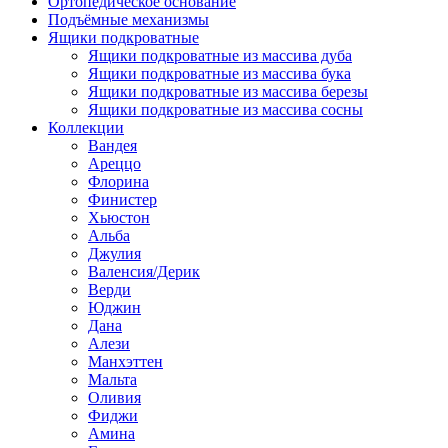
Ортопедическое основание
Подъёмные механизмы
Ящики подкроватные
Ящики подкроватные из массива дуба
Ящики подкроватные из массива бука
Ящики подкроватные из массива березы
Ящики подкроватные из массива сосны
Коллекции
Вандея
Ареццо
Флорина
Финистер
Хьюстон
Альба
Джулия
Валенсия/Дерик
Верди
Юджин
Дана
Алези
Манхэттен
Мальта
Оливия
Фиджи
Амина