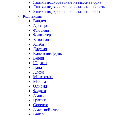
Ящики подкроватные из массива бука
Ящики подкроватные из массива березы
Ящики подкроватные из массива сосны
Коллекции
Вандея
Ареццо
Флорина
Финистер
Хьюстон
Альба
Джулия
Валенсия/Дерик
Верди
Юджин
Дана
Алези
Манхэттен
Мальта
Оливия
Фиджи
Амина
Грация
Соренто
Амелия/Камила
Валео