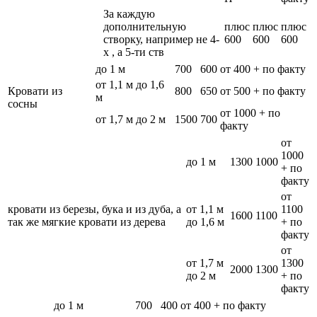
За каждую
дополнительную
плюс
плюс
плюс
створку, например не 4-
600
600
600
х , а 5-ти ств
до 1 м
700
600
от 400 + по факту
от 1,1 м до 1,6
Кровати из
800
650
от 500 + по факту
м
сосны
от 1000 + по
от 1,7 м до 2 м
1500
700
факту
от
1000
до 1 м
1300
1000
+ по
факту
от
кровати из березы, бука и из дуба, а
от 1,1 м
1100
1600
1100
так же мягкие кровати из дерева
до 1,6 м
+ по
факту
от
от 1,7 м
1300
2000
1300
до 2 м
+ по
факту
до 1 м
700
400
от 400 + по факту