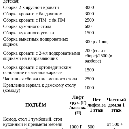
детская)
Сборка 2-х ярусной кровати
3000
Сборка кровати с балдахином
3000
Сборка кровати с ПМ, с бк ПМ
2500
Сборка кухонного стола
600
Сборка кухонного уголка
1500
Сборка выкатных подкроватных
300 р / 1 ящ
ящиков
200 (если в
Сборка кровати с 2-мя подкроватными
сборе)/2500 (в
ящиками на направляющих
разборе)
Сборка кровати с ортопедическим
1500
основание на металлокаркасе
Частичная сборка письменного стола
2500
Крепление зеркала к дамскому столу
1000
(комоду)
Лифт
Нет
Частный
груз. (Г)
ПОДЪЁМ
лифта,за
дом,за 1
/пассаж.
1 этаж
этаж
(П)
Комод, стол 1 тумбовый, стол
кухонный и предметы мебели
от 500 +
1000 Г
500