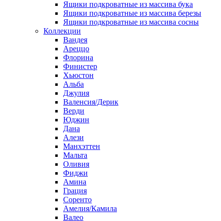
Ящики подкроватные из массива бука
Ящики подкроватные из массива березы
Ящики подкроватные из массива сосны
Коллекции
Вандея
Ареццо
Флорина
Финистер
Хьюстон
Альба
Джулия
Валенсия/Дерик
Верди
Юджин
Дана
Алези
Манхэттен
Мальта
Оливия
Фиджи
Амина
Грация
Соренто
Амелия/Камила
Валео