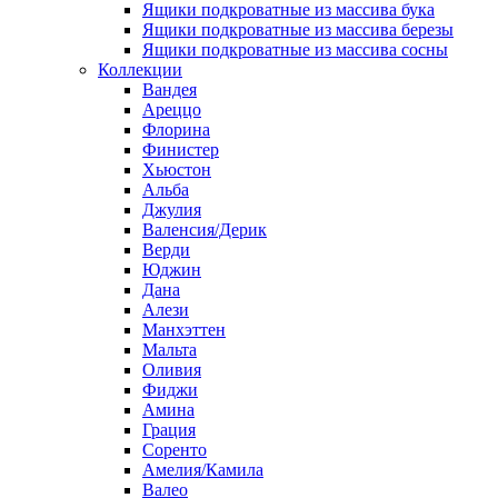
Ящики подкроватные из массива бука
Ящики подкроватные из массива березы
Ящики подкроватные из массива сосны
Коллекции
Вандея
Ареццо
Флорина
Финистер
Хьюстон
Альба
Джулия
Валенсия/Дерик
Верди
Юджин
Дана
Алези
Манхэттен
Мальта
Оливия
Фиджи
Амина
Грация
Соренто
Амелия/Камила
Валео