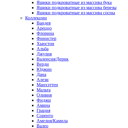
Ящики подкроватные из массива бука
Ящики подкроватные из массива березы
Ящики подкроватные из массива сосны
Коллекции
Вандея
Ареццо
Флорина
Финистер
Хьюстон
Альба
Джулия
Валенсия/Дерик
Верди
Юджин
Дана
Алези
Манхэттен
Мальта
Оливия
Фиджи
Амина
Грация
Соренто
Амелия/Камила
Валео