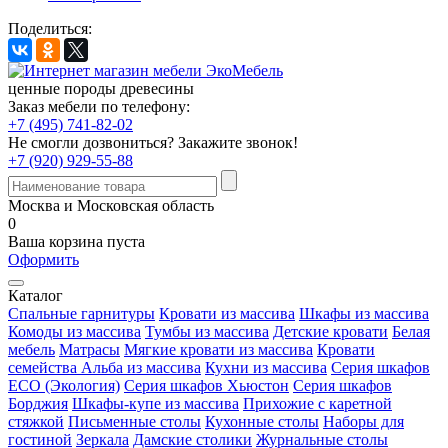
Поделиться:
ценные породы древесины
Заказ мебели по телефону:
+7 (495) 741-82-02
Не смогли дозвониться?
Закажите звонок!
+7 (920) 929-55-88
Москва и Московская область
0
Ваша корзина пуста
Оформить
Каталог
Спальные гарнитуры
Кровати из массива
Шкафы из массива
Комоды из массива
Тумбы из массива
Детские кровати
Белая
мебель
Матрасы
Мягкие кровати из массива
Кровати
семейства Альба из массива
Кухни из массива
Серия шкафов
ECO (Экология)
Серия шкафов Хьюстон
Серия шкафов
Борджия
Шкафы-купе из массива
Прихожие с каретной
стяжкой
Письменные столы
Кухонные столы
Наборы для
гостиной
Зеркала
Дамские столики
Журнальные столы