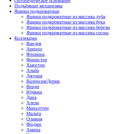
Ортопедическое основание
Подъёмные механизмы
Ящики подкроватные
Ящики подкроватные из массива дуба
Ящики подкроватные из массива бука
Ящики подкроватные из массива березы
Ящики подкроватные из массива сосны
Коллекции
Вандея
Ареццо
Флорина
Финистер
Хьюстон
Альба
Джулия
Валенсия/Дерик
Верди
Юджин
Дана
Алези
Манхэттен
Мальта
Оливия
Фиджи
Амина