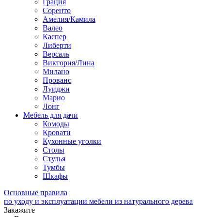
Грация
Соренто
Амелия/Камила
Валео
Каспер
Либерти
Версаль
Виктория/Лина
Милано
Прованс
Луиджи
Марио
Лонг
Мебель для дачи
Комоды
Кровати
Кухонные уголки
Столы
Стулья
Тумбы
Шкафы
Основные правила
по уходу и эксплуатации мебели из натурального дерева
Закажите