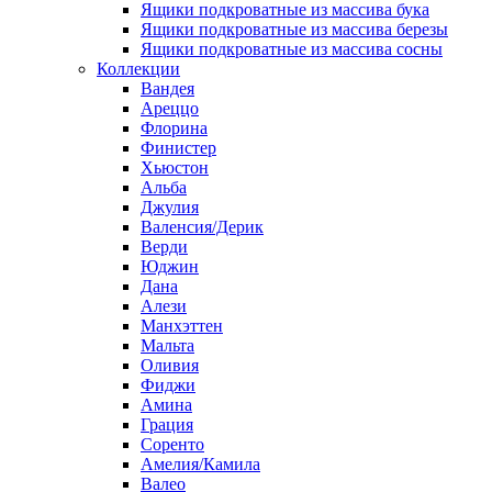
Ящики подкроватные из массива бука
Ящики подкроватные из массива березы
Ящики подкроватные из массива сосны
Коллекции
Вандея
Ареццо
Флорина
Финистер
Хьюстон
Альба
Джулия
Валенсия/Дерик
Верди
Юджин
Дана
Алези
Манхэттен
Мальта
Оливия
Фиджи
Амина
Грация
Соренто
Амелия/Камила
Валео