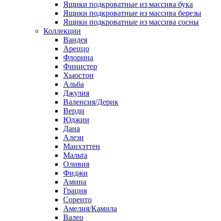
Ящики подкроватные из массива бука
Ящики подкроватные из массива березы
Ящики подкроватные из массива сосны
Коллекции
Вандея
Ареццо
Флорина
Финистер
Хьюстон
Альба
Джулия
Валенсия/Дерик
Верди
Юджин
Дана
Алези
Манхэттен
Мальта
Оливия
Фиджи
Амина
Грация
Соренто
Амелия/Камила
Валео