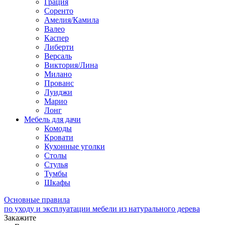
Грация
Соренто
Амелия/Камила
Валео
Каспер
Либерти
Версаль
Виктория/Лина
Милано
Прованс
Луиджи
Марио
Лонг
Мебель для дачи
Комоды
Кровати
Кухонные уголки
Столы
Стулья
Тумбы
Шкафы
Основные правила
по уходу и эксплуатации мебели из натурального дерева
Закажите