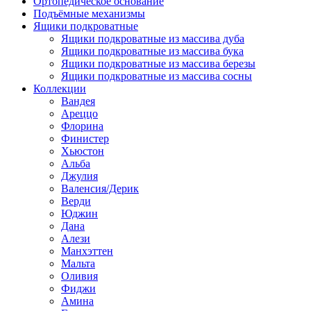
Ортопедическое основание
Подъёмные механизмы
Ящики подкроватные
Ящики подкроватные из массива дуба
Ящики подкроватные из массива бука
Ящики подкроватные из массива березы
Ящики подкроватные из массива сосны
Коллекции
Вандея
Ареццо
Флорина
Финистер
Хьюстон
Альба
Джулия
Валенсия/Дерик
Верди
Юджин
Дана
Алези
Манхэттен
Мальта
Оливия
Фиджи
Амина