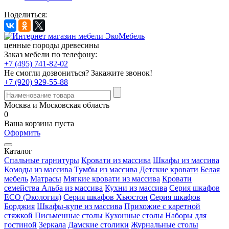
Поделиться:
ценные породы древесины
Заказ мебели по телефону:
+7 (495) 741-82-02
Не смогли дозвониться?
Закажите звонок!
+7 (920) 929-55-88
Москва и Московская область
0
Ваша корзина пуста
Оформить
Каталог
Спальные гарнитуры
Кровати из массива
Шкафы из массива
Комоды из массива
Тумбы из массива
Детские кровати
Белая
мебель
Матрасы
Мягкие кровати из массива
Кровати
семейства Альба из массива
Кухни из массива
Серия шкафов
ECO (Экология)
Серия шкафов Хьюстон
Серия шкафов
Борджия
Шкафы-купе из массива
Прихожие с каретной
стяжкой
Письменные столы
Кухонные столы
Наборы для
гостиной
Зеркала
Дамские столики
Журнальные столы