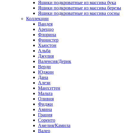
Ящики подкроватные из массива бука
Ящики подкроватные из массива березы
Ящики подкроватные из массива сосны
Коллекции
Вандея
Ареццо
Флорина
Финистер
Хьюстон
Альба
Джулия
Валенсия/Дерик
Верди
Юджин
Дана
Алези
Манхэттен
Мальта
Оливия
Фиджи
Амина
Грация
Соренто
Амелия/Камила
Валео