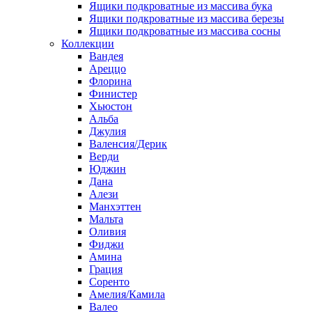
Ящики подкроватные из массива бука
Ящики подкроватные из массива березы
Ящики подкроватные из массива сосны
Коллекции
Вандея
Ареццо
Флорина
Финистер
Хьюстон
Альба
Джулия
Валенсия/Дерик
Верди
Юджин
Дана
Алези
Манхэттен
Мальта
Оливия
Фиджи
Амина
Грация
Соренто
Амелия/Камила
Валео