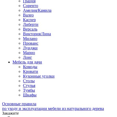
Грация
Соренто
Амелия/Камила
Валео
Каспер
Либерти
Версаль
Виктория/Лина
Милано
Прованс
Луиджи
Марио
Лонг
Мебель для дачи
Комоды
Кровати
Кухонные уголки
Столы
Стулья
Тумбы
Шкафы
Основные правила
по уходу и эксплуатации мебели из натурального дерева
Закажите