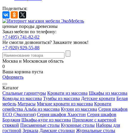
Поделиться:
ценные породы древесины
Заказ мебели по телефону:
+7 (495) 741-82-02
Не смогли дозвониться?
Закажите звонок!
+7 (920) 929-55-88
Москва и Московская область
0
Ваша корзина пуста
Оформить
Каталог
Спальные гарнитуры
Кровати из массива
Шкафы из массива
Комоды из массива
Тумбы из массива
Детские кровати
Белая
мебель
Матрасы
Мягкие кровати из массива
Кровати
семейства Альба из массива
Кухни из массива
Серия шкафов
ECO (Экология)
Серия шкафов Хьюстон
Серия шкафов
Борджия
Шкафы-купе из массива
Прихожие с каретной
стяжкой
Письменные столы
Кухонные столы
Наборы для
гостиной
Зеркала
Дамские столики
Журнальные столы