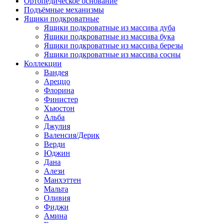
Ортопедическое основание
Подъёмные механизмы
Ящики подкроватные
Ящики подкроватные из массива дуба
Ящики подкроватные из массива бука
Ящики подкроватные из массива березы
Ящики подкроватные из массива сосны
Коллекции
Вандея
Ареццо
Флорина
Финистер
Хьюстон
Альба
Джулия
Валенсия/Дерик
Верди
Юджин
Дана
Алези
Манхэттен
Мальта
Оливия
Фиджи
Амина