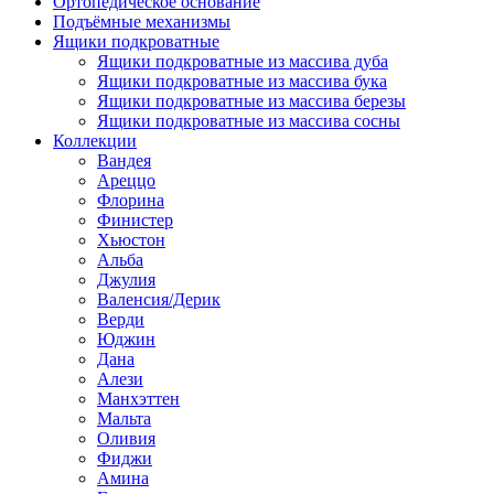
Ортопедическое основание
Подъёмные механизмы
Ящики подкроватные
Ящики подкроватные из массива дуба
Ящики подкроватные из массива бука
Ящики подкроватные из массива березы
Ящики подкроватные из массива сосны
Коллекции
Вандея
Ареццо
Флорина
Финистер
Хьюстон
Альба
Джулия
Валенсия/Дерик
Верди
Юджин
Дана
Алези
Манхэттен
Мальта
Оливия
Фиджи
Амина