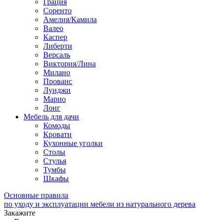
Грация
Соренто
Амелия/Камила
Валео
Каспер
Либерти
Версаль
Виктория/Лина
Милано
Прованс
Луиджи
Марио
Лонг
Мебель для дачи
Комоды
Кровати
Кухонные уголки
Столы
Стулья
Тумбы
Шкафы
Основные правила
по уходу и эксплуатации мебели из натурального дерева
Закажите