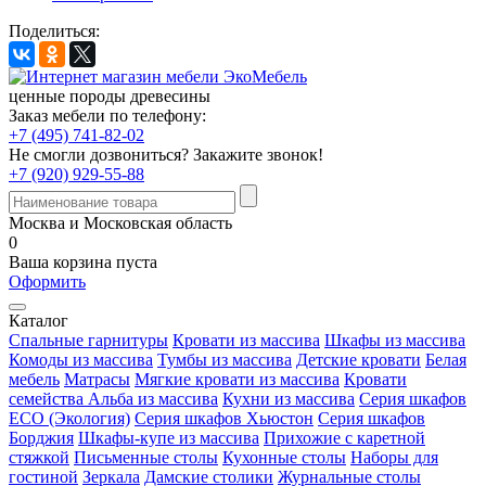
Поделиться:
ценные породы древесины
Заказ мебели по телефону:
+7 (495) 741-82-02
Не смогли дозвониться?
Закажите звонок!
+7 (920) 929-55-88
Москва и Московская область
0
Ваша корзина пуста
Оформить
Каталог
Спальные гарнитуры
Кровати из массива
Шкафы из массива
Комоды из массива
Тумбы из массива
Детские кровати
Белая
мебель
Матрасы
Мягкие кровати из массива
Кровати
семейства Альба из массива
Кухни из массива
Серия шкафов
ECO (Экология)
Серия шкафов Хьюстон
Серия шкафов
Борджия
Шкафы-купе из массива
Прихожие с каретной
стяжкой
Письменные столы
Кухонные столы
Наборы для
гостиной
Зеркала
Дамские столики
Журнальные столы