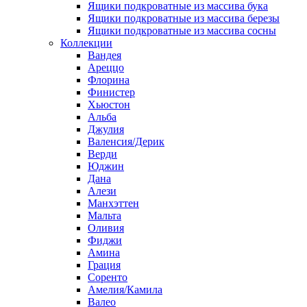
Ящики подкроватные из массива бука
Ящики подкроватные из массива березы
Ящики подкроватные из массива сосны
Коллекции
Вандея
Ареццо
Флорина
Финистер
Хьюстон
Альба
Джулия
Валенсия/Дерик
Верди
Юджин
Дана
Алези
Манхэттен
Мальта
Оливия
Фиджи
Амина
Грация
Соренто
Амелия/Камила
Валео