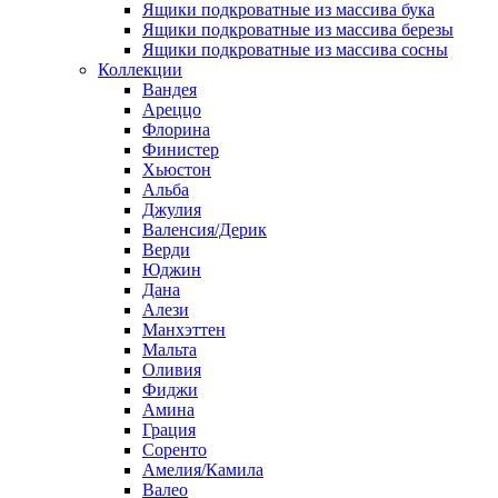
Ящики подкроватные из массива бука
Ящики подкроватные из массива березы
Ящики подкроватные из массива сосны
Коллекции
Вандея
Ареццо
Флорина
Финистер
Хьюстон
Альба
Джулия
Валенсия/Дерик
Верди
Юджин
Дана
Алези
Манхэттен
Мальта
Оливия
Фиджи
Амина
Грация
Соренто
Амелия/Камила
Валео