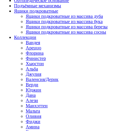
Ортопедическое основание
Подъёмные механизмы
Ящики подкроватные
Ящики подкроватные из массива дуба
Ящики подкроватные из массива бука
Ящики подкроватные из массива березы
Ящики подкроватные из массива сосны
Коллекции
Вандея
Ареццо
Флорина
Финистер
Хьюстон
Альба
Джулия
Валенсия/Дерик
Верди
Юджин
Дана
Алези
Манхэттен
Мальта
Оливия
Фиджи
Амина