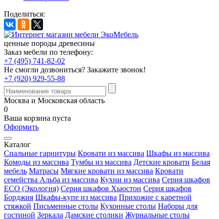
Поделиться:
ценные породы древесины
Заказ мебели по телефону:
+7 (495) 741-82-02
Не смогли дозвониться?
Закажите звонок!
+7 (920) 929-55-88
Москва и Московская область
0
Ваша корзина пуста
Оформить
Каталог
Спальные гарнитуры
Кровати из массива
Шкафы из массива
Комоды из массива
Тумбы из массива
Детские кровати
Белая
мебель
Матрасы
Мягкие кровати из массива
Кровати
семейства Альба из массива
Кухни из массива
Серия шкафов
ECO (Экология)
Серия шкафов Хьюстон
Серия шкафов
Борджия
Шкафы-купе из массива
Прихожие с каретной
стяжкой
Письменные столы
Кухонные столы
Наборы для
гостиной
Зеркала
Дамские столики
Журнальные столы