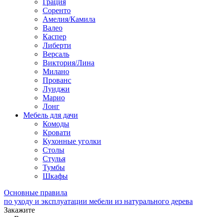
Грация
Соренто
Амелия/Камила
Валео
Каспер
Либерти
Версаль
Виктория/Лина
Милано
Прованс
Луиджи
Марио
Лонг
Мебель для дачи
Комоды
Кровати
Кухонные уголки
Столы
Стулья
Тумбы
Шкафы
Основные правила
по уходу и эксплуатации мебели из натурального дерева
Закажите