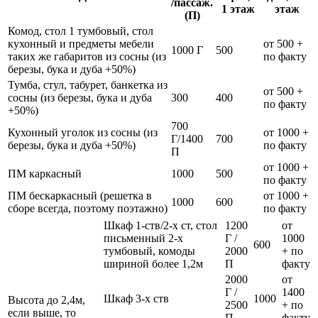
/пассаж.
1 этаж
этаж
(П)
Комод, стол 1 тумбовый, стол
кухонный и предметы мебели
от 500 +
1000 Г
500
таких же габаритов из сосны (из
по факту
березы, бука и дуба +50%)
Тумба, стул, табурет, банкетка из
от 500 +
сосны (из березы, бука и дуба
300
400
по факту
+50%)
700
Кухонный уголок из сосны (из
от 1000 +
Г/1400
700
березы, бука и дуба +50%)
по факту
П
от 1000 +
ПМ каркасный
1000
500
по факту
ПМ бескаркасный (решетка в
от 1000 +
1000
600
сборе всегда, поэтому поэтажно)
по факту
Шкаф 1-ств/2-х ст, стол
1200
от
письменный 2-х
Г /
1000
600
тумбовый, комоды
2000
+ по
шириной более 1,2м
П
факту
2000
от
Г /
1400
Шкаф 3-х ств
1000
Высота до 2,4м,
2500
+ по
если выше, то
П
факту