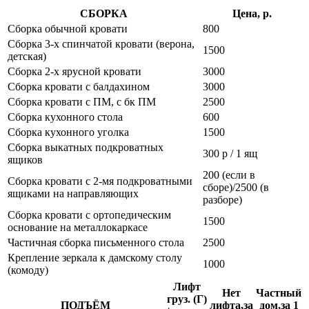
СБОРКА
Цена, р.
Сборка обычной кровати
800
Сборка 3-х спинчатой кровати (верона,
1500
детская)
Сборка 2-х ярусной кровати
3000
Сборка кровати с балдахином
3000
Сборка кровати с ПМ, с бк ПМ
2500
Сборка кухонного стола
600
Сборка кухонного уголка
1500
Сборка выкатных подкроватных
300 р / 1 ящ
ящиков
200 (если в
Сборка кровати с 2-мя подкроватными
сборе)/2500 (в
ящиками на направляющих
разборе)
Сборка кровати с ортопедическим
1500
основание на металлокаркасе
Частичная сборка письменного стола
2500
Крепление зеркала к дамскому столу
1000
(комоду)
Лифт
Нет
Частный
груз. (Г)
ПОДЪЁМ
лифта,за
дом,за 1