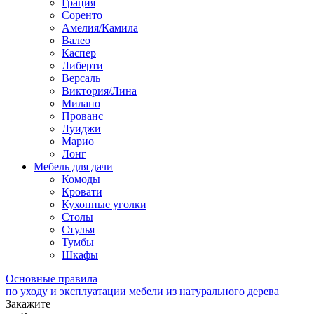
Грация
Соренто
Амелия/Камила
Валео
Каспер
Либерти
Версаль
Виктория/Лина
Милано
Прованс
Луиджи
Марио
Лонг
Мебель для дачи
Комоды
Кровати
Кухонные уголки
Столы
Стулья
Тумбы
Шкафы
Основные правила
по уходу и эксплуатации мебели из натурального дерева
Закажите