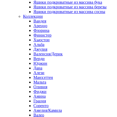
Ящики подкроватные из массива бука
Ящики подкроватные из массива березы
Ящики подкроватные из массива сосны
Коллекции
Вандея
Ареццо
Флорина
Финистер
Хьюстон
Альба
Джулия
Валенсия/Дерик
Верди
Юджин
Дана
Алези
Манхэттен
Мальта
Оливия
Фиджи
Амина
Грация
Соренто
Амелия/Камила
Валео