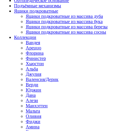
Ортопедическое основание
Подъёмные механизмы
Ящики подкроватные
Ящики подкроватные из массива дуба
Ящики подкроватные из массива бука
Ящики подкроватные из массива березы
Ящики подкроватные из массива сосны
Коллекции
Вандея
Ареццо
Флорина
Финистер
Хьюстон
Альба
Джулия
Валенсия/Дерик
Верди
Юджин
Дана
Алези
Манхэттен
Мальта
Оливия
Фиджи
Амина