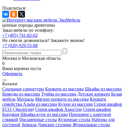
Поделиться:
ценные породы древесины
Заказ мебели по телефону:
+7 (495) 741-82-02
Не смогли дозвониться?
Закажите звонок!
+7 (920) 929-55-88
Москва и Московская область
0
Ваша корзина пуста
Оформить
Каталог
Спальные гарнитуры
Кровати из массива
Шкафы из массива
Комоды из массива
Тумбы из массива
Детские кровати
Белая
мебель
Матрасы
Мягкие кровати из массива
Кровати
семейства Альба из массива
Кухни из массива
Серия шкафов
ECO (Экология)
Серия шкафов Хьюстон
Серия шкафов
Борджия
Шкафы-купе из массива
Прихожие с каретной
стяжкой
Письменные столы
Кухонные столы
Наборы для
гостиной
Зеркала
Дамские столики
Журнальные столы