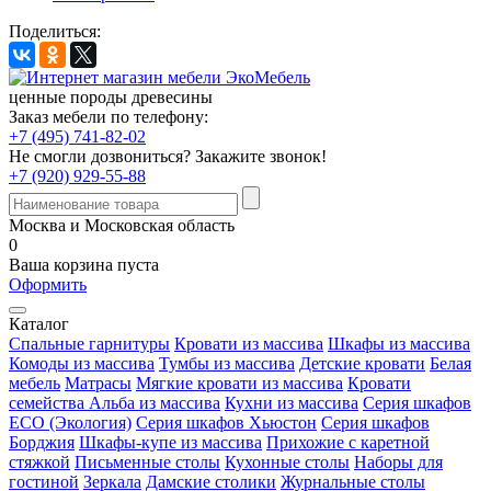
Поделиться:
ценные породы древесины
Заказ мебели по телефону:
+7 (495) 741-82-02
Не смогли дозвониться?
Закажите звонок!
+7 (920) 929-55-88
Москва и Московская область
0
Ваша корзина пуста
Оформить
Каталог
Спальные гарнитуры
Кровати из массива
Шкафы из массива
Комоды из массива
Тумбы из массива
Детские кровати
Белая
мебель
Матрасы
Мягкие кровати из массива
Кровати
семейства Альба из массива
Кухни из массива
Серия шкафов
ECO (Экология)
Серия шкафов Хьюстон
Серия шкафов
Борджия
Шкафы-купе из массива
Прихожие с каретной
стяжкой
Письменные столы
Кухонные столы
Наборы для
гостиной
Зеркала
Дамские столики
Журнальные столы