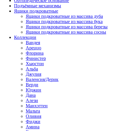
Ортопедическое основание
Подъёмные механизмы
Ящики подкроватные
Ящики подкроватные из массива дуба
Ящики подкроватные из массива бука
Ящики подкроватные из массива березы
Ящики подкроватные из массива сосны
Коллекции
Вандея
Ареццо
Флорина
Финистер
Хьюстон
Альба
Джулия
Валенсия/Дерик
Верди
Юджин
Дана
Алези
Манхэттен
Мальта
Оливия
Фиджи
Амина