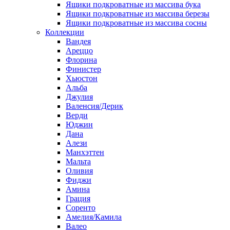
Ящики подкроватные из массива бука
Ящики подкроватные из массива березы
Ящики подкроватные из массива сосны
Коллекции
Вандея
Ареццо
Флорина
Финистер
Хьюстон
Альба
Джулия
Валенсия/Дерик
Верди
Юджин
Дана
Алези
Манхэттен
Мальта
Оливия
Фиджи
Амина
Грация
Соренто
Амелия/Камила
Валео