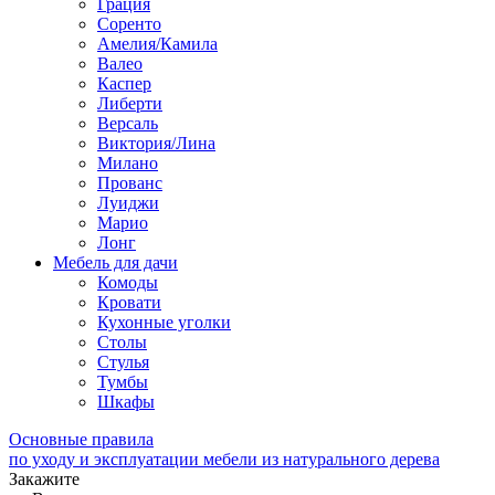
Грация
Соренто
Амелия/Камила
Валео
Каспер
Либерти
Версаль
Виктория/Лина
Милано
Прованс
Луиджи
Марио
Лонг
Мебель для дачи
Комоды
Кровати
Кухонные уголки
Столы
Стулья
Тумбы
Шкафы
Основные правила
по уходу и эксплуатации мебели из натурального дерева
Закажите