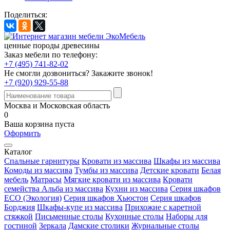
Поделиться:
ценные породы древесины
Заказ мебели по телефону:
+7 (495) 741-82-02
Не смогли дозвониться?
Закажите звонок!
+7 (920) 929-55-88
Москва и Московская область
0
Ваша корзина пуста
Оформить
Каталог
Спальные гарнитуры
Кровати из массива
Шкафы из массива
Комоды из массива
Тумбы из массива
Детские кровати
Белая
мебель
Матрасы
Мягкие кровати из массива
Кровати
семейства Альба из массива
Кухни из массива
Серия шкафов
ECO (Экология)
Серия шкафов Хьюстон
Серия шкафов
Борджия
Шкафы-купе из массива
Прихожие с каретной
стяжкой
Письменные столы
Кухонные столы
Наборы для
гостиной
Зеркала
Дамские столики
Журнальные столы