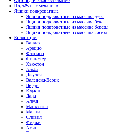
Ортопедическое основание
Подъёмные механизмы
Ящики подкроватные
Ящики подкроватные из массива дуба
Ящики подкроватные из массива бука
Ящики подкроватные из массива березы
Ящики подкроватные из массива сосны
Коллекции
Вандея
Ареццо
Флорина
Финистер
Хьюстон
Альба
Джулия
Валенсия/Дерик
Верди
Юджин
Дана
Алези
Манхэттен
Мальта
Оливия
Фиджи
Амина