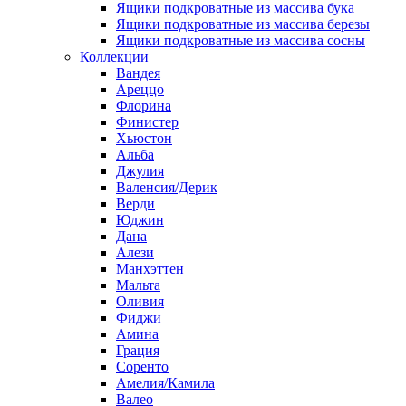
Ящики подкроватные из массива бука
Ящики подкроватные из массива березы
Ящики подкроватные из массива сосны
Коллекции
Вандея
Ареццо
Флорина
Финистер
Хьюстон
Альба
Джулия
Валенсия/Дерик
Верди
Юджин
Дана
Алези
Манхэттен
Мальта
Оливия
Фиджи
Амина
Грация
Соренто
Амелия/Камила
Валео