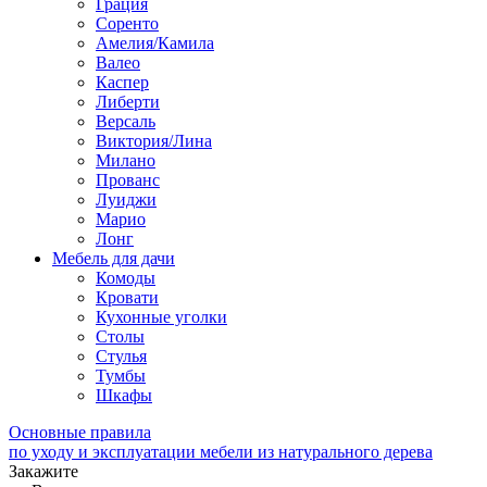
Грация
Соренто
Амелия/Камила
Валео
Каспер
Либерти
Версаль
Виктория/Лина
Милано
Прованс
Луиджи
Марио
Лонг
Мебель для дачи
Комоды
Кровати
Кухонные уголки
Столы
Стулья
Тумбы
Шкафы
Основные правила
по уходу и эксплуатации мебели из натурального дерева
Закажите