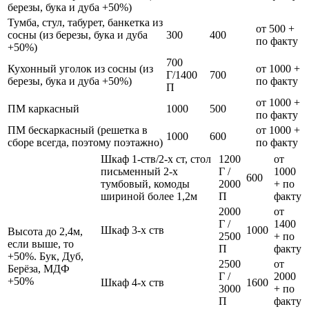
березы, бука и дуба +50%)
Тумба, стул, табурет, банкетка из
от 500 +
сосны (из березы, бука и дуба
300
400
по факту
+50%)
700
Кухонный уголок из сосны (из
от 1000 +
Г/1400
700
березы, бука и дуба +50%)
по факту
П
от 1000 +
ПМ каркасный
1000
500
по факту
ПМ бескаркасный (решетка в
от 1000 +
1000
600
сборе всегда, поэтому поэтажно)
по факту
Шкаф 1-ств/2-х ст, стол
1200
от
письменный 2-х
Г /
1000
600
тумбовый, комоды
2000
+ по
шириной более 1,2м
П
факту
2000
от
Г /
1400
Шкаф 3-х ств
1000
Высота до 2,4м,
2500
+ по
если выше, то
П
факту
+50%. Бук, Дуб,
2500
от
Берёза, МДФ
Г /
2000
+50%
Шкаф 4-х ств
1600
3000
+ по
П
факту