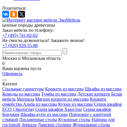
Поделиться:
ценные породы древесины
Заказ мебели по телефону:
+7 (495) 741-82-02
Не смогли дозвониться?
Закажите звонок!
+7 (920) 929-55-88
Москва и Московская область
0
Ваша корзина пуста
Оформить
Каталог
Спальные гарнитуры
Кровати из массива
Шкафы из массива
Комоды из массива
Тумбы из массива
Детские кровати
Белая
мебель
Матрасы
Мягкие кровати из массива
Кровати
семейства Альба из массива
Кухни из массива
Серия шкафов
ECO (Экология)
Серия шкафов Хьюстон
Серия шкафов
Борджия
Шкафы-купе из массива
Прихожие с каретной
стяжкой
Письменные столы
Кухонные столы
Наборы для
гостиной
Зеркала
Дамские столики
Журнальные столы