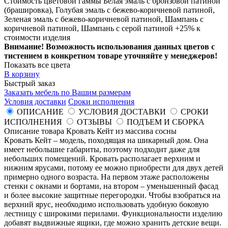
Стоимость цветовой гаммы Белая эмаль с бронзовой патиной
(брашировка), Голубая эмаль с бежево-коричневой патиной,
Зеленая эмаль с бежево-коричневой патиной, Шампань с
коричневой патиной, Шампань с серой патиной +25% к
стоимости изделия
Внимание! Возможность использования данных цветов с
тистением в конкретном товаре уточняйте у менеджеров!
Показать все цвета
В корзину
Быстрый заказ
Заказать мебель по Вашим размерам
Условия доставки
Сроки исполнения
ОПИСАНИЕ
УСЛОВИЯ ДОСТАВКИ
СРОКИ
ИСПОЛНЕНИЯ
ОТЗЫВЫ
ПОДЪЕМ И СБОРКА
Описание товара Кровать Кейт из массива сосны
Кровать Кейт – модель, походящая на шикарный дом. Она
имеет небольшие габариты, поэтому подходит даже для
небольших помещений. Кровать располагает верхним и
нижним ярусами, потому ее можно приобрести для двух детей
примерно одного возраста. На первом этаже расположены
стенки с окнами и бортами, на втором – уменьшенный фасад
и более высокие защитные перегородки. Чтобы взобраться на
верхний ярус, необходимо использовать удобную боковую
лестницу с широкими перилами. Функциональности изделию
добавят выдвижные ящики, где можно хранить детские вещи.