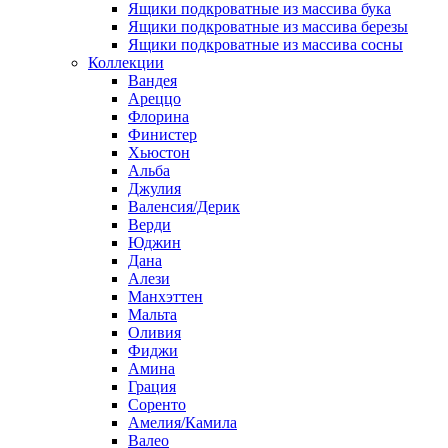
Ящики подкроватные из массива бука
Ящики подкроватные из массива березы
Ящики подкроватные из массива сосны
Коллекции
Вандея
Ареццо
Флорина
Финистер
Хьюстон
Альба
Джулия
Валенсия/Дерик
Верди
Юджин
Дана
Алези
Манхэттен
Мальта
Оливия
Фиджи
Амина
Грация
Соренто
Амелия/Камила
Валео