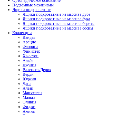
Ортопедическое основание
Подъёмные механизмы
Ящики подкроватные
Ящики подкроватные из массива дуба
Ящики подкроватные из массива бука
Ящики подкроватные из массива березы
Ящики подкроватные из массива сосны
Коллекции
Вандея
Ареццо
Флорина
Финистер
Хьюстон
Альба
Джулия
Валенсия/Дерик
Верди
Юджин
Дана
Алези
Манхэттен
Мальта
Оливия
Фиджи
Амина