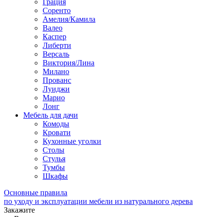
Грация
Соренто
Амелия/Камила
Валео
Каспер
Либерти
Версаль
Виктория/Лина
Милано
Прованс
Луиджи
Марио
Лонг
Мебель для дачи
Комоды
Кровати
Кухонные уголки
Столы
Стулья
Тумбы
Шкафы
Основные правила
по уходу и эксплуатации мебели из натурального дерева
Закажите