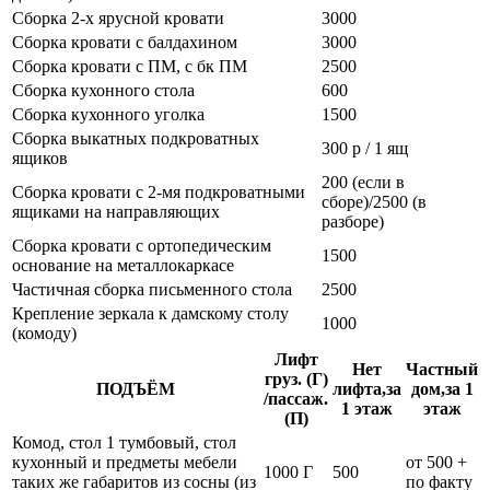
Сборка 2-х ярусной кровати
3000
Сборка кровати с балдахином
3000
Сборка кровати с ПМ, с бк ПМ
2500
Сборка кухонного стола
600
Сборка кухонного уголка
1500
Сборка выкатных подкроватных
300 р / 1 ящ
ящиков
200 (если в
Сборка кровати с 2-мя подкроватными
сборе)/2500 (в
ящиками на направляющих
разборе)
Сборка кровати с ортопедическим
1500
основание на металлокаркасе
Частичная сборка письменного стола
2500
Крепление зеркала к дамскому столу
1000
(комоду)
Лифт
Нет
Частный
груз. (Г)
ПОДЪЁМ
лифта,за
дом,за 1
/пассаж.
1 этаж
этаж
(П)
Комод, стол 1 тумбовый, стол
кухонный и предметы мебели
от 500 +
1000 Г
500
таких же габаритов из сосны (из
по факту