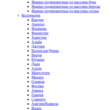
Ящики подкроватные из массива бука
Ящики подкроватные из массива березы
Ящики подкроватные из массива сосны
Коллекции
Вандея
Ареццо
Флорина
Финистер
Хьюстон
Альба
Джулия
Валенсия/Дерик
Верди
Юджин
Дана
Алези
Манхэттен
Мальта
Оливия
Фиджи
Амина
Грация
Соренто
Амелия/Камила
Валео