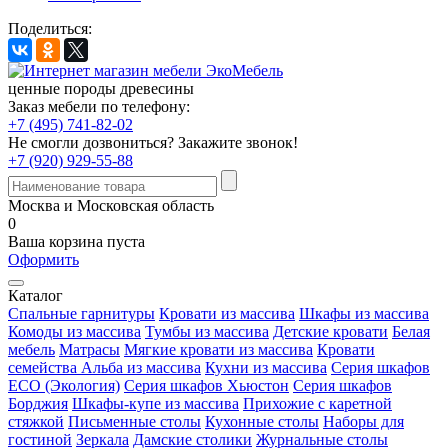
Поделиться:
ценные породы древесины
Заказ мебели по телефону:
+7 (495) 741-82-02
Не смогли дозвониться?
Закажите звонок!
+7 (920) 929-55-88
Москва и Московская область
0
Ваша корзина пуста
Оформить
Каталог
Спальные гарнитуры
Кровати из массива
Шкафы из массива
Комоды из массива
Тумбы из массива
Детские кровати
Белая
мебель
Матрасы
Мягкие кровати из массива
Кровати
семейства Альба из массива
Кухни из массива
Серия шкафов
ECO (Экология)
Серия шкафов Хьюстон
Серия шкафов
Борджия
Шкафы-купе из массива
Прихожие с каретной
стяжкой
Письменные столы
Кухонные столы
Наборы для
гостиной
Зеркала
Дамские столики
Журнальные столы