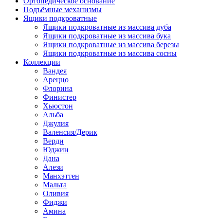
Ортопедическое основание
Подъёмные механизмы
Ящики подкроватные
Ящики подкроватные из массива дуба
Ящики подкроватные из массива бука
Ящики подкроватные из массива березы
Ящики подкроватные из массива сосны
Коллекции
Вандея
Ареццо
Флорина
Финистер
Хьюстон
Альба
Джулия
Валенсия/Дерик
Верди
Юджин
Дана
Алези
Манхэттен
Мальта
Оливия
Фиджи
Амина