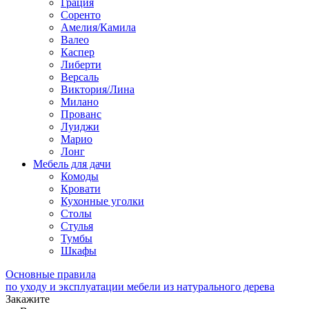
Грация
Соренто
Амелия/Камила
Валео
Каспер
Либерти
Версаль
Виктория/Лина
Милано
Прованс
Луиджи
Марио
Лонг
Мебель для дачи
Комоды
Кровати
Кухонные уголки
Столы
Стулья
Тумбы
Шкафы
Основные правила
по уходу и эксплуатации мебели из натурального дерева
Закажите