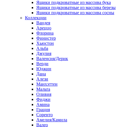
Ящики подкроватные из массива бука
Ящики подкроватные из массива березы
Ящики подкроватные из массива сосны
Коллекции
Вандея
Ареццо
Флорина
Финистер
Хьюстон
Альба
Джулия
Валенсия/Дерик
Верди
Юджин
Дана
Алези
Манхэттен
Мальта
Оливия
Фиджи
Амина
Грация
Соренто
Амелия/Камила
Валео