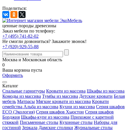
Поделиться:
ценные породы древесины
Заказ мебели по телефону:
+7 (495) 741-82-02
Не смогли дозвониться?
Закажите звонок!
+7 (920) 929-55-88
Москва и Московская область
0
Ваша корзина пуста
Оформить
Каталог
Спальные гарнитуры
Кровати из массива
Шкафы из массива
Комоды из массива
Тумбы из массива
Детские кровати
Белая
мебель
Матрасы
Мягкие кровати из массива
Кровати
семейства Альба из массива
Кухни из массива
Серия шкафов
ECO (Экология)
Серия шкафов Хьюстон
Серия шкафов
Борджия
Шкафы-купе из массива
Прихожие с каретной
стяжкой
Письменные столы
Кухонные столы
Наборы для
гостиной
Зеркала
Дамские столики
Журнальные столы