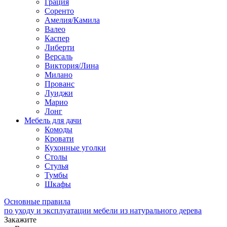
Грация
Соренто
Амелия/Камила
Валео
Каспер
Либерти
Версаль
Виктория/Лина
Милано
Прованс
Луиджи
Марио
Лонг
Мебель для дачи
Комоды
Кровати
Кухонные уголки
Столы
Стулья
Тумбы
Шкафы
Основные правила
по уходу и эксплуатации мебели из натурального дерева
Закажите