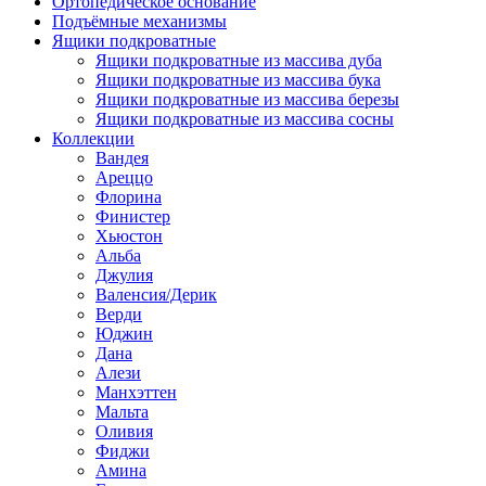
Ортопедическое основание
Подъёмные механизмы
Ящики подкроватные
Ящики подкроватные из массива дуба
Ящики подкроватные из массива бука
Ящики подкроватные из массива березы
Ящики подкроватные из массива сосны
Коллекции
Вандея
Ареццо
Флорина
Финистер
Хьюстон
Альба
Джулия
Валенсия/Дерик
Верди
Юджин
Дана
Алези
Манхэттен
Мальта
Оливия
Фиджи
Амина