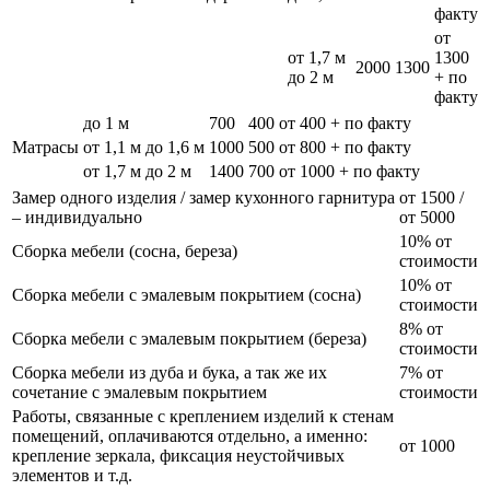
факту
от
от 1,7 м
1300
2000
1300
до 2 м
+ по
факту
до 1 м
700
400
от 400 + по факту
Матрасы
от 1,1 м до 1,6 м
1000
500
от 800 + по факту
от 1,7 м до 2 м
1400
700
от 1000 + по факту
Замер одного изделия / замер кухонного гарнитура
от 1500 /
– индивидуально
от 5000
10% от
Сборка мебели (сосна, береза)
стоимости
10% от
Сборка мебели с эмалевым покрытием (сосна)
стоимости
8% от
Сборка мебели с эмалевым покрытием (береза)
стоимости
Сборка мебели из дуба и бука, а так же их
7% от
сочетание с эмалевым покрытием
стоимости
Работы, связанные с креплением изделий к стенам
помещений, оплачиваются отдельно, а именно:
от 1000
крепление зеркала, фиксация неустойчивых
элементов и т.д.