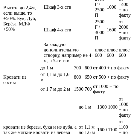
Г /
1400
Шкаф 3-х ств
1000
Высота до 2,4м,
2500
+ по
если выше, то
П
факту
+50%. Бук, Дуб,
2500
от
Берёза, МДФ
Г /
2000
+50%
Шкаф 4-х ств
1600
3000
+ по
П
факту
За каждую
дополнительную
плюс
плюс
плюс
створку, например не 4-
600
600
600
х , а 5-ти ств
до 1 м
700
600
от 400 + по факту
от 1,1 м до 1,6
Кровати из
800
650
от 500 + по факту
м
сосны
от 1000 + по
от 1,7 м до 2 м
1500
700
факту
от
1000
до 1 м
1300
1000
+ по
факту
от
кровати из березы, бука и из дуба, а
от 1,1 м
1100
1600
1100
так же мягкие кровати из дерева
до 1,6 м
+ по