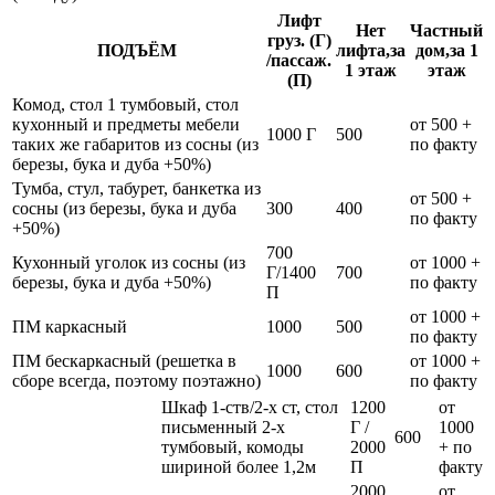
Лифт
Нет
Частный
груз. (Г)
ПОДЪЁМ
лифта,за
дом,за 1
/пассаж.
1 этаж
этаж
(П)
Комод, стол 1 тумбовый, стол
кухонный и предметы мебели
от 500 +
1000 Г
500
таких же габаритов из сосны (из
по факту
березы, бука и дуба +50%)
Тумба, стул, табурет, банкетка из
от 500 +
сосны (из березы, бука и дуба
300
400
по факту
+50%)
700
Кухонный уголок из сосны (из
от 1000 +
Г/1400
700
березы, бука и дуба +50%)
по факту
П
от 1000 +
ПМ каркасный
1000
500
по факту
ПМ бескаркасный (решетка в
от 1000 +
1000
600
сборе всегда, поэтому поэтажно)
по факту
Шкаф 1-ств/2-х ст, стол
1200
от
письменный 2-х
Г /
1000
600
тумбовый, комоды
2000
+ по
шириной более 1,2м
П
факту
2000
от