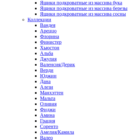
Ящики подкроватные из массива бука
Ящики подкроватные из массива березы
Ящики подкроватные из массива сосны
Коллекции
Вандея
Ареццо
Флорина
Финистер
Хьюстон
Альба
Джулия
Валенсия/Дерик
Верди
Юджин
Дана
Алези
Манхэттен
Мальта
Оливия
Фиджи
Амина
Грация
Соренто
Амелия/Камила
Валео