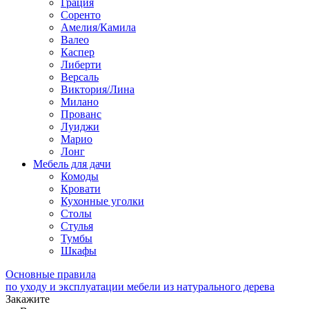
Грация
Соренто
Амелия/Камила
Валео
Каспер
Либерти
Версаль
Виктория/Лина
Милано
Прованс
Луиджи
Марио
Лонг
Мебель для дачи
Комоды
Кровати
Кухонные уголки
Столы
Стулья
Тумбы
Шкафы
Основные правила
по уходу и эксплуатации мебели из натурального дерева
Закажите