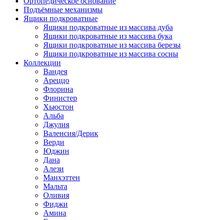
Ортопедическое основание
Подъёмные механизмы
Ящики подкроватные
Ящики подкроватные из массива дуба
Ящики подкроватные из массива бука
Ящики подкроватные из массива березы
Ящики подкроватные из массива сосны
Коллекции
Вандея
Ареццо
Флорина
Финистер
Хьюстон
Альба
Джулия
Валенсия/Дерик
Верди
Юджин
Дана
Алези
Манхэттен
Мальта
Оливия
Фиджи
Амина