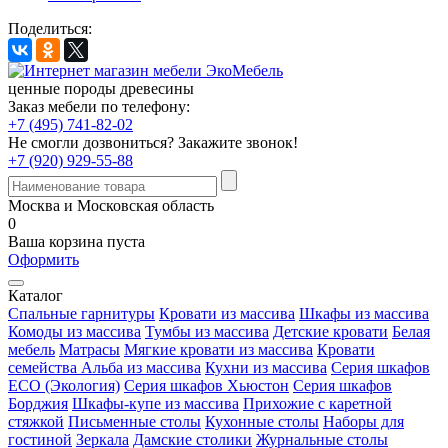
Поделиться:
ценные породы древесины
Заказ мебели по телефону:
+7 (495) 741-82-02
Не смогли дозвониться?
Закажите звонок!
+7 (920) 929-55-88
Москва и Московская область
0
Ваша корзина пуста
Оформить
Каталог
Спальные гарнитуры
Кровати из массива
Шкафы из массива
Комоды из массива
Тумбы из массива
Детские кровати
Белая
мебель
Матрасы
Мягкие кровати из массива
Кровати
семейства Альба из массива
Кухни из массива
Серия шкафов
ECO (Экология)
Серия шкафов Хьюстон
Серия шкафов
Борджия
Шкафы-купе из массива
Прихожие с каретной
стяжкой
Письменные столы
Кухонные столы
Наборы для
гостиной
Зеркала
Дамские столики
Журнальные столы