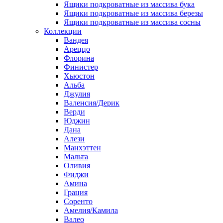
Ящики подкроватные из массива бука
Ящики подкроватные из массива березы
Ящики подкроватные из массива сосны
Коллекции
Вандея
Ареццо
Флорина
Финистер
Хьюстон
Альба
Джулия
Валенсия/Дерик
Верди
Юджин
Дана
Алези
Манхэттен
Мальта
Оливия
Фиджи
Амина
Грация
Соренто
Амелия/Камила
Валео