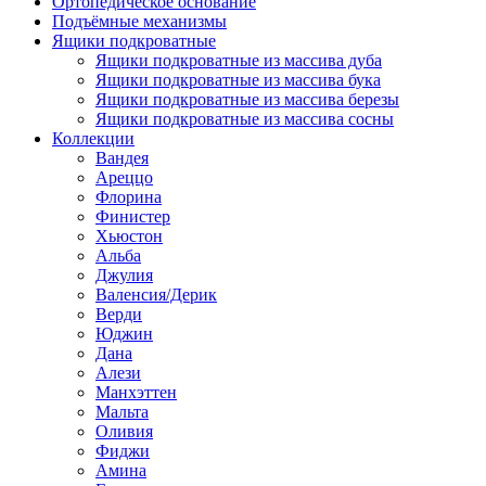
Ортопедическое основание
Подъёмные механизмы
Ящики подкроватные
Ящики подкроватные из массива дуба
Ящики подкроватные из массива бука
Ящики подкроватные из массива березы
Ящики подкроватные из массива сосны
Коллекции
Вандея
Ареццо
Флорина
Финистер
Хьюстон
Альба
Джулия
Валенсия/Дерик
Верди
Юджин
Дана
Алези
Манхэттен
Мальта
Оливия
Фиджи
Амина