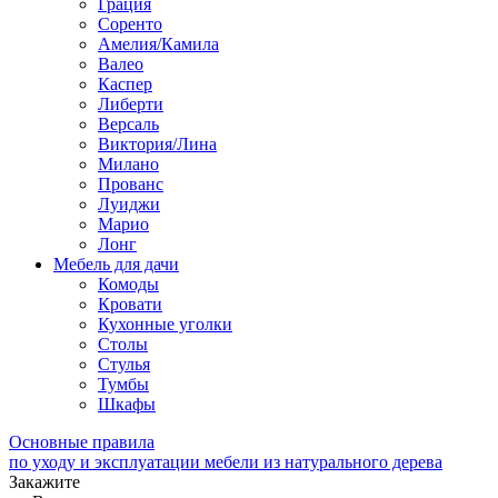
Грация
Соренто
Амелия/Камила
Валео
Каспер
Либерти
Версаль
Виктория/Лина
Милано
Прованс
Луиджи
Марио
Лонг
Мебель для дачи
Комоды
Кровати
Кухонные уголки
Столы
Стулья
Тумбы
Шкафы
Основные правила
по уходу и эксплуатации мебели из натурального дерева
Закажите