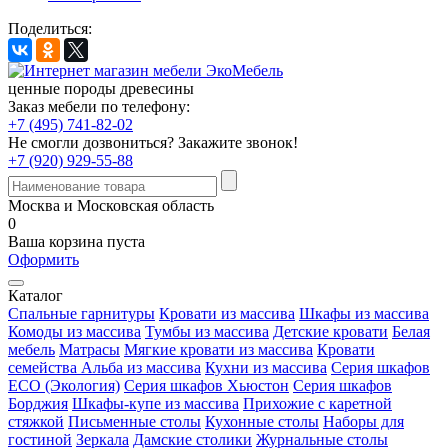
Поделиться:
ценные породы древесины
Заказ мебели по телефону:
+7 (495) 741-82-02
Не смогли дозвониться?
Закажите звонок!
+7 (920) 929-55-88
Москва и Московская область
0
Ваша корзина пуста
Оформить
Каталог
Спальные гарнитуры
Кровати из массива
Шкафы из массива
Комоды из массива
Тумбы из массива
Детские кровати
Белая
мебель
Матрасы
Мягкие кровати из массива
Кровати
семейства Альба из массива
Кухни из массива
Серия шкафов
ECO (Экология)
Серия шкафов Хьюстон
Серия шкафов
Борджия
Шкафы-купе из массива
Прихожие с каретной
стяжкой
Письменные столы
Кухонные столы
Наборы для
гостиной
Зеркала
Дамские столики
Журнальные столы