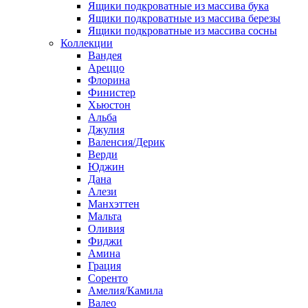
Ящики подкроватные из массива бука
Ящики подкроватные из массива березы
Ящики подкроватные из массива сосны
Коллекции
Вандея
Ареццо
Флорина
Финистер
Хьюстон
Альба
Джулия
Валенсия/Дерик
Верди
Юджин
Дана
Алези
Манхэттен
Мальта
Оливия
Фиджи
Амина
Грация
Соренто
Амелия/Камила
Валео