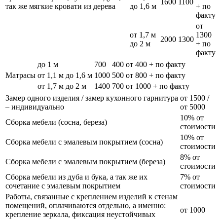
1600
1100
так же мягкие кровати из дерева
до 1,6 м
+ по
факту
от
от 1,7 м
1300
2000
1300
до 2 м
+ по
факту
до 1 м
700
400
от 400 + по факту
Матрасы
от 1,1 м до 1,6 м
1000
500
от 800 + по факту
от 1,7 м до 2 м
1400
700
от 1000 + по факту
Замер одного изделия / замер кухонного гарнитура
от 1500 /
– индивидуально
от 5000
10% от
Сборка мебели (сосна, береза)
стоимости
10% от
Сборка мебели с эмалевым покрытием (сосна)
стоимости
8% от
Сборка мебели с эмалевым покрытием (береза)
стоимости
Сборка мебели из дуба и бука, а так же их
7% от
сочетание с эмалевым покрытием
стоимости
Работы, связанные с креплением изделий к стенам
помещений, оплачиваются отдельно, а именно:
от 1000
крепление зеркала, фиксация неустойчивых