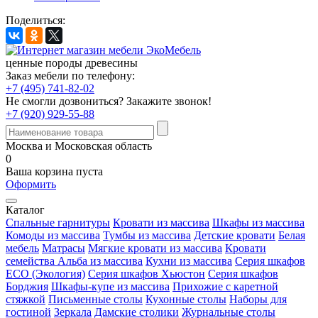
Поделиться:
ценные породы древесины
Заказ мебели по телефону:
+7 (495) 741-82-02
Не смогли дозвониться?
Закажите звонок!
+7 (920) 929-55-88
Москва и Московская область
0
Ваша корзина пуста
Оформить
Каталог
Спальные гарнитуры
Кровати из массива
Шкафы из массива
Комоды из массива
Тумбы из массива
Детские кровати
Белая
мебель
Матрасы
Мягкие кровати из массива
Кровати
семейства Альба из массива
Кухни из массива
Серия шкафов
ECO (Экология)
Серия шкафов Хьюстон
Серия шкафов
Борджия
Шкафы-купе из массива
Прихожие с каретной
стяжкой
Письменные столы
Кухонные столы
Наборы для
гостиной
Зеркала
Дамские столики
Журнальные столы