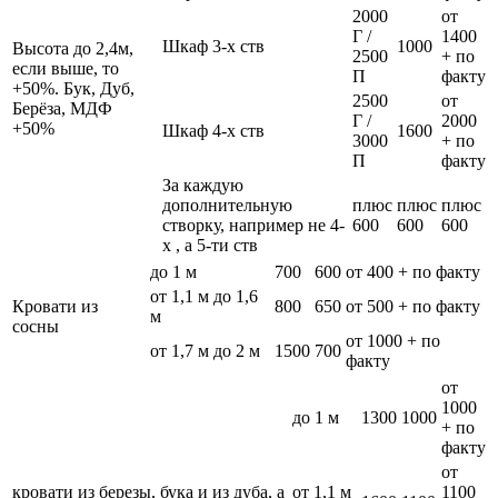
2000
от
Г /
1400
Шкаф 3-х ств
1000
Высота до 2,4м,
2500
+ по
если выше, то
П
факту
+50%. Бук, Дуб,
2500
от
Берёза, МДФ
Г /
2000
+50%
Шкаф 4-х ств
1600
3000
+ по
П
факту
За каждую
дополнительную
плюс
плюс
плюс
створку, например не 4-
600
600
600
х , а 5-ти ств
до 1 м
700
600
от 400 + по факту
от 1,1 м до 1,6
Кровати из
800
650
от 500 + по факту
м
сосны
от 1000 + по
от 1,7 м до 2 м
1500
700
факту
от
1000
до 1 м
1300
1000
+ по
факту
от
кровати из березы, бука и из дуба, а
от 1,1 м
1100