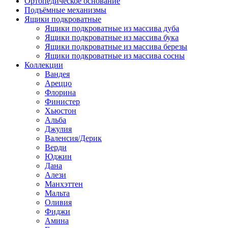
Ортопедическое основание
Подъёмные механизмы
Ящики подкроватные
Ящики подкроватные из массива дуба
Ящики подкроватные из массива бука
Ящики подкроватные из массива березы
Ящики подкроватные из массива сосны
Коллекции
Вандея
Ареццо
Флорина
Финистер
Хьюстон
Альба
Джулия
Валенсия/Дерик
Верди
Юджин
Дана
Алези
Манхэттен
Мальта
Оливия
Фиджи
Амина