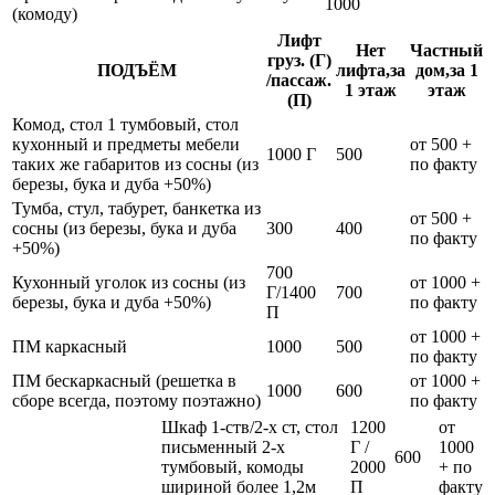
1000
(комоду)
Лифт
Нет
Частный
груз. (Г)
ПОДЪЁМ
лифта,за
дом,за 1
/пассаж.
1 этаж
этаж
(П)
Комод, стол 1 тумбовый, стол
кухонный и предметы мебели
от 500 +
1000 Г
500
таких же габаритов из сосны (из
по факту
березы, бука и дуба +50%)
Тумба, стул, табурет, банкетка из
от 500 +
сосны (из березы, бука и дуба
300
400
по факту
+50%)
700
Кухонный уголок из сосны (из
от 1000 +
Г/1400
700
березы, бука и дуба +50%)
по факту
П
от 1000 +
ПМ каркасный
1000
500
по факту
ПМ бескаркасный (решетка в
от 1000 +
1000
600
сборе всегда, поэтому поэтажно)
по факту
Шкаф 1-ств/2-х ст, стол
1200
от
письменный 2-х
Г /
1000
600
тумбовый, комоды
2000
+ по
шириной более 1,2м
П
факту