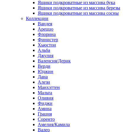
Ящики подкроватные из массива бука
Ящики подкроватные из массива березы
Ящики подкроватные из массива сосны
Коллекции
Вандея
Ареццо
Флорина
Финистер
Хьюстон
Альба
Джулия
Валенсия/Дерик
Верди
Юджин
Дана
Алези
Манхэттен
Мальта
Оливия
Фиджи
Амина
Грация
Соренто
Амелия/Камила
Валео