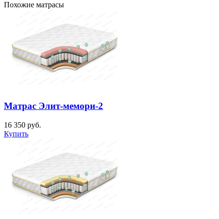
Похожие матрасы
Матрас Элит-мемори-2
16 350
руб.
Купить