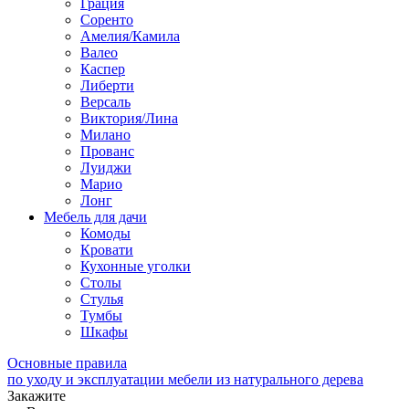
Грация
Соренто
Амелия/Камила
Валео
Каспер
Либерти
Версаль
Виктория/Лина
Милано
Прованс
Луиджи
Марио
Лонг
Мебель для дачи
Комоды
Кровати
Кухонные уголки
Столы
Стулья
Тумбы
Шкафы
Основные правила
по уходу и эксплуатации мебели из натурального дерева
Закажите