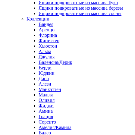
Ящики подкроватные из массива бука
Ящики подкроватные из массива березы
Ящики подкроватные из массива сосны
Коллекции
Вандея
Ареццо
Флорина
Финистер
Хьюстон
Альба
Джулия
Валенсия/Дерик
Верди
Юджин
Дана
Алези
Манхэттен
Мальта
Оливия
Фиджи
Амина
Грация
Соренто
Амелия/Камила
Валео