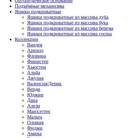
Ортопедическое основание
Подъёмные механизмы
Ящики подкроватные
Ящики подкроватные из массива дуба
Ящики подкроватные из массива бука
Ящики подкроватные из массива березы
Ящики подкроватные из массива сосны
Коллекции
Вандея
Ареццо
Флорина
Финистер
Хьюстон
Альба
Джулия
Валенсия/Дерик
Верди
Юджин
Дана
Алези
Манхэттен
Мальта
Оливия
Фиджи
Амина