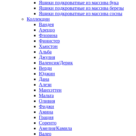
Ящики подкроватные из массива бука
Ящики подкроватные из массива березы
Ящики подкроватные из массива сосны
Коллекции
Вандея
Ареццо
Флорина
Финистер
Хьюстон
Альба
Джулия
Валенсия/Дерик
Верди
Юджин
Дана
Алези
Манхэттен
Мальта
Оливия
Фиджи
Амина
Грация
Соренто
Амелия/Камила
Валео