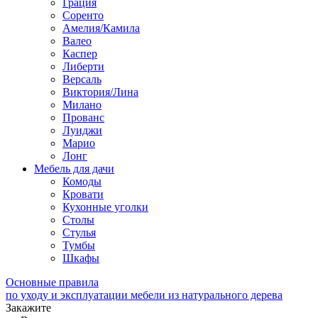
Грация
Соренто
Амелия/Камила
Валео
Каспер
Либерти
Версаль
Виктория/Лина
Милано
Прованс
Луиджи
Марио
Лонг
Мебель для дачи
Комоды
Кровати
Кухонные уголки
Столы
Стулья
Тумбы
Шкафы
Основные правила
по уходу и эксплуатации мебели из натурального дерева
Закажите