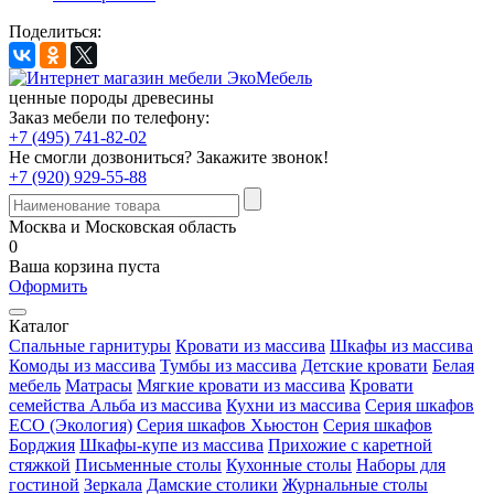
Поделиться:
ценные породы древесины
Заказ мебели по телефону:
+7 (495) 741-82-02
Не смогли дозвониться?
Закажите звонок!
+7 (920) 929-55-88
Москва и Московская область
0
Ваша корзина пуста
Оформить
Каталог
Спальные гарнитуры
Кровати из массива
Шкафы из массива
Комоды из массива
Тумбы из массива
Детские кровати
Белая
мебель
Матрасы
Мягкие кровати из массива
Кровати
семейства Альба из массива
Кухни из массива
Серия шкафов
ECO (Экология)
Серия шкафов Хьюстон
Серия шкафов
Борджия
Шкафы-купе из массива
Прихожие с каретной
стяжкой
Письменные столы
Кухонные столы
Наборы для
гостиной
Зеркала
Дамские столики
Журнальные столы