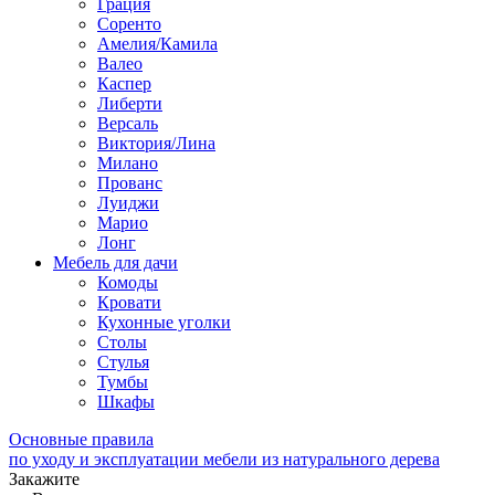
Грация
Соренто
Амелия/Камила
Валео
Каспер
Либерти
Версаль
Виктория/Лина
Милано
Прованс
Луиджи
Марио
Лонг
Мебель для дачи
Комоды
Кровати
Кухонные уголки
Столы
Стулья
Тумбы
Шкафы
Основные правила
по уходу и эксплуатации мебели из натурального дерева
Закажите