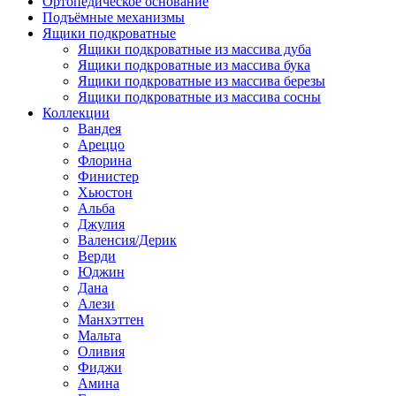
Ортопедическое основание
Подъёмные механизмы
Ящики подкроватные
Ящики подкроватные из массива дуба
Ящики подкроватные из массива бука
Ящики подкроватные из массива березы
Ящики подкроватные из массива сосны
Коллекции
Вандея
Ареццо
Флорина
Финистер
Хьюстон
Альба
Джулия
Валенсия/Дерик
Верди
Юджин
Дана
Алези
Манхэттен
Мальта
Оливия
Фиджи
Амина