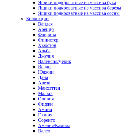
Ящики подкроватные из массива бука
Ящики подкроватные из массива березы
Ящики подкроватные из массива сосны
Коллекции
Вандея
Ареццо
Флорина
Финистер
Хьюстон
Альба
Джулия
Валенсия/Дерик
Верди
Юджин
Дана
Алези
Манхэттен
Мальта
Оливия
Фиджи
Амина
Грация
Соренто
Амелия/Камила
Валео