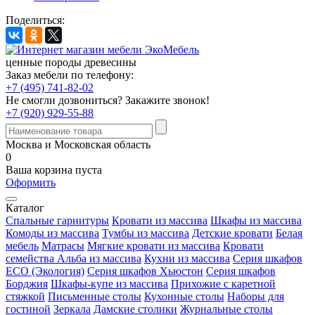
Поделиться:
ценные породы древесины
Заказ мебели по телефону:
+7 (495) 741-82-02
Не смогли дозвониться?
Закажите звонок!
+7 (920) 929-55-88
Москва и Московская область
0
Ваша корзина пуста
Оформить
Каталог
Спальные гарнитуры
Кровати из массива
Шкафы из массива
Комоды из массива
Тумбы из массива
Детские кровати
Белая
мебель
Матрасы
Мягкие кровати из массива
Кровати
семейства Альба из массива
Кухни из массива
Серия шкафов
ECO (Экология)
Серия шкафов Хьюстон
Серия шкафов
Борджия
Шкафы-купе из массива
Прихожие с каретной
стяжкой
Письменные столы
Кухонные столы
Наборы для
гостиной
Зеркала
Дамские столики
Журнальные столы