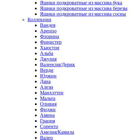
Ящики подкроватные из массива бука
Ящики подкроватные из массива березы
Ящики подкроватные из массива сосны
Коллекции
Вандея
Ареццо
Флорина
Финистер
Хьюстон
Альба
Джулия
Валенсия/Дерик
Верди
Юджин
Дана
Алези
Манхэттен
Мальта
Оливия
Фиджи
Амина
Грация
Соренто
Амелия/Камила
Валео