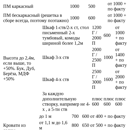
от 1000 +
ПМ каркасный
1000
500
по факту
ПМ бескаркасный (решетка в
от 1000 +
1000
600
сборе всегда, поэтому поэтажно)
по факту
Шкаф 1-ств/2-х ст, стол
1200
от
письменный 2-х
Г /
1000
600
тумбовый, комоды
2000
+ по
шириной более 1,2м
П
факту
2000
от
Г /
1400
Шкаф 3-х ств
1000
Высота до 2,4м,
2500
+ по
если выше, то
П
факту
+50%. Бук, Дуб,
2500
от
Берёза, МДФ
Г /
2000
+50%
Шкаф 4-х ств
1600
3000
+ по
П
факту
За каждую
дополнительную
плюс
плюс
плюс
створку, например не 4-
600
600
600
х , а 5-ти ств
до 1 м
700
600
от 400 + по факту
от 1,1 м до 1,6
Кровати из
800
650
от 500 + по факту
м