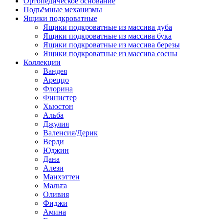
Ортопедическое основание
Подъёмные механизмы
Ящики подкроватные
Ящики подкроватные из массива дуба
Ящики подкроватные из массива бука
Ящики подкроватные из массива березы
Ящики подкроватные из массива сосны
Коллекции
Вандея
Ареццо
Флорина
Финистер
Хьюстон
Альба
Джулия
Валенсия/Дерик
Верди
Юджин
Дана
Алези
Манхэттен
Мальта
Оливия
Фиджи
Амина