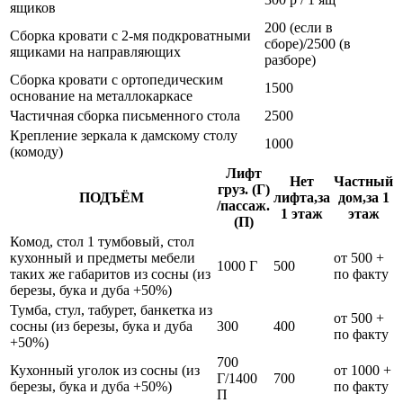
ящиков
200 (если в
Сборка кровати с 2-мя подкроватными
сборе)/2500 (в
ящиками на направляющих
разборе)
Сборка кровати с ортопедическим
1500
основание на металлокаркасе
Частичная сборка письменного стола
2500
Крепление зеркала к дамскому столу
1000
(комоду)
Лифт
Нет
Частный
груз. (Г)
ПОДЪЁМ
лифта,за
дом,за 1
/пассаж.
1 этаж
этаж
(П)
Комод, стол 1 тумбовый, стол
кухонный и предметы мебели
от 500 +
1000 Г
500
таких же габаритов из сосны (из
по факту
березы, бука и дуба +50%)
Тумба, стул, табурет, банкетка из
от 500 +
сосны (из березы, бука и дуба
300
400
по факту
+50%)
700
Кухонный уголок из сосны (из
от 1000 +
Г/1400
700
березы, бука и дуба +50%)
по факту
П