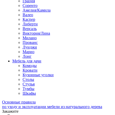
Грация
Соренто
Амелия/Камила
Валео
Каспер
Либерти
Версаль
Виктория/Лина
Милано
Прованс
Луиджи
Марио
Лонг
Мебель для дачи
Комоды
Кровати
Кухонные уголки
Столы
Стулья
Тумбы
Шкафы
Основные правила
по уходу и эксплуатации мебели из натурального дерева
Закажите