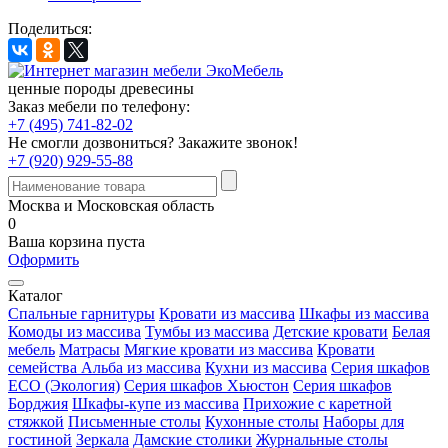
Поделиться:
ценные породы древесины
Заказ мебели по телефону:
+7 (495) 741-82-02
Не смогли дозвониться?
Закажите звонок!
+7 (920) 929-55-88
Москва и Московская область
0
Ваша корзина пуста
Оформить
Каталог
Спальные гарнитуры
Кровати из массива
Шкафы из массива
Комоды из массива
Тумбы из массива
Детские кровати
Белая
мебель
Матрасы
Мягкие кровати из массива
Кровати
семейства Альба из массива
Кухни из массива
Серия шкафов
ECO (Экология)
Серия шкафов Хьюстон
Серия шкафов
Борджия
Шкафы-купе из массива
Прихожие с каретной
стяжкой
Письменные столы
Кухонные столы
Наборы для
гостиной
Зеркала
Дамские столики
Журнальные столы