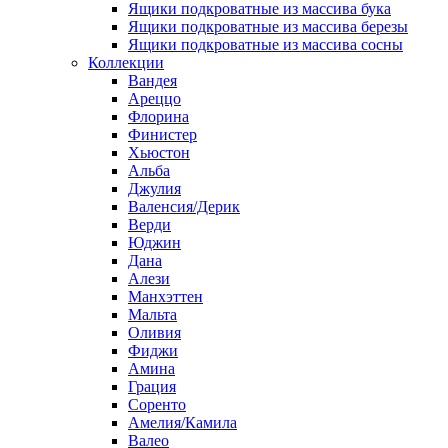
Ящики подкроватные из массива бука
Ящики подкроватные из массива березы
Ящики подкроватные из массива сосны
Коллекции
Вандея
Ареццо
Флорина
Финистер
Хьюстон
Альба
Джулия
Валенсия/Дерик
Верди
Юджин
Дана
Алези
Манхэттен
Мальта
Оливия
Фиджи
Амина
Грация
Соренто
Амелия/Камила
Валео